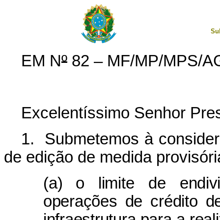
Su
EM N
º
82 – MF/MP/MPS/A
Excelentíssimo Senhor Pres
1. Submetemos à consider
de edição de medida provisóri
(a)
o limite de endi
operações de crédito d
infraestrutura para a re