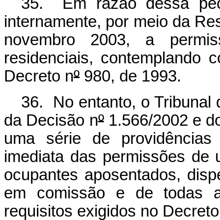
35. Em razão dessa pecul
internamente, por meio da R
novembro 2003, a permi
residenciais, contemplando c
Decreto n
º
980, de 1993.
36. No entanto, o Tribunal
da Decisão n
º
1.566/2002 e d
uma série de providências
imediata das permissões de u
ocupantes aposentados, dis
em comissão e de todas a
requisitos exigidos no Decreto