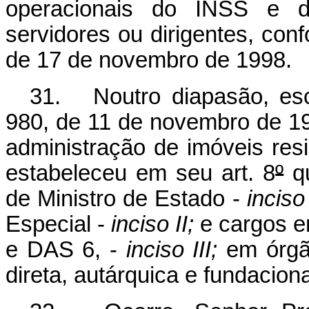
operacionais do INSS e d
servidores ou dirigentes, con
de 17 de novembro de 1998.
31. Noutro diapasão, esc
980, de 11 de novembro de 19
administração de imóveis res
estabeleceu em seu art. 8
º
qu
de Ministro de Estado -
inciso
Especial -
inciso II;
e cargos e
e DAS 6, -
inciso III;
em órgão
direta, autárquica e fundacion