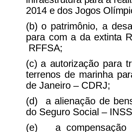
2014 e dos Jogos Olímpi
(b)
o patrimônio, a des
para com a
da extinta 
RFFSA
;
(c)
a autorização para t
terrenos de marinha pa
de Janeiro – CDRJ;
(d)
a alienação de be
do Seguro Social – INSS
(e)
a compensação d