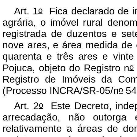
o
Art. 1
Fica declarado de in
agrária, o imóvel rural deno
registrada de duzentos e set
nove ares, e área medida de 
quarenta e três ares e vinte
o
Pojuca, objeto do Registro n
Registro de Imóveis da Com
o
(Processo INCRA/SR-05/n
54
o
Art. 2
Este Decreto, inde
arrecadação, não outorga ef
relativamente a áreas de dom