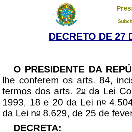
Pres
Subch
DECRETO DE 27 
O PRESIDENTE DA REPÚ
lhe conferem os arts. 84, inc
o
termos dos arts. 2
da Lei Co
o
1993, 18 e 20 da Lei n
4.504
o
da Lei n
8.629, de 25 de feve
DECRETA: