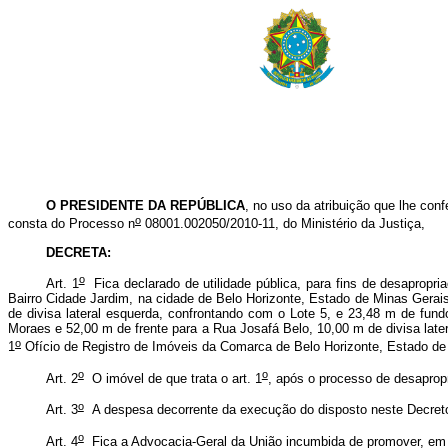
O PRESIDENTE DA REPÚBLICA
, no uso da atribuição que lhe conf
o
consta do Processo n
08001.002050/2010-11, do Ministério da Justiça,
DECRETA:
o
Art. 1
Fica declarado de utilidade pública, para fins de desapropri
Bairro Cidade Jardim, na cidade de Belo Horizonte, Estado de Minas Gerais
de divisa lateral esquerda, confrontando com o Lote 5, e 23,48 m de fun
Moraes e 52,00 m de frente para a Rua Josafá Belo, 10,00 m de divisa later
o
1
Ofício de Registro de Imóveis da Comarca de Belo Horizonte, Estado de
o
o
Art. 2
O imóvel de que trata o art. 1
, após o processo de desapropr
o
Art. 3
A despesa decorrente da execução do disposto neste Decreto c
o
Art. 4
Fica a Advocacia-Geral da União incumbida de promover, em ca