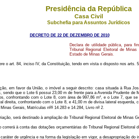
Presidência da República
Casa Civil
Subchefia para Assuntos Jurídicos
DECRETO DE 22 DE DEZEMBRO DE 2010
Declara de utilidade pública, para 
Tribunal Regional Eleitoral de Minas
Estado de Minas Gerais.
ere o art. 84, inciso IV, da Constituição, tendo em vista o disposto nos arts. 
ação, em favor da União, o imóvel a seguir descrito: casa situada à Rua Jos
, sendo que o Lote 6 possui 23,00 m de frente para a Avenida Prudente de Mor
dos, confrontando com o Lote 8, com área de 997,86 m², e o Lote 7, que se 
al direita, confrontando com o Lote 8, e 41,00 m de divisa lateral esquerda, 
os
o
 Minas Gerais, Matrículas n
14.283 e 14.284, Livro n
2.
iação, será destinado à ampliação do Tribunal Regional Eleitoral de Minas Ge
orrerá à conta das dotações orçamentárias do Tribunal Regional Eleitoral d
ráter de urgência e na forma da legislação em vigor, a desapropriação do im