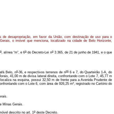
fins de desapropriação, em favor da União, com destinação de uso para o
 Gerais, o imóvel que menciona, localizado na cidade de Belo Horizonte,
o
o
o
5
, alínea “m”, e 6
do Decreto-Lei n
3.365, de 21 de junho de 1941, e o que
o
os
afá Belo, n
36, e respectivos terrenos de n
6 e 7, do Quarteirão 1-A, do
ais, 41,00 m de divisa lateral direita, confrontando com o Lote 7, 45,77 m
localiza na esquina, possui 32,50 m de frente para a Avenida Prudente de
confrontando com o Lote 6, com área de 926,25 m², registrado no Cartório do
rais.
e Minas Gerais.
o
óvel descrito no art. 1
deste Decreto.