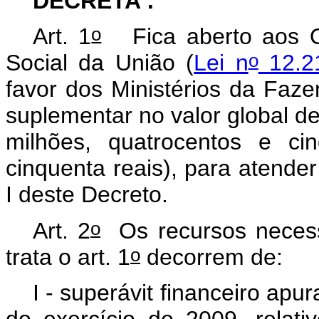
DECRETA :
o
Art. 1
Fica aberto aos 
o
Social da União (
Lei n
12.2
favor dos Ministérios da Faze
suplementar no valor global 
milhões, quatrocentos e ci
cinquenta reais
), para atender
I deste Decreto.
o
Art. 2
Os recursos necessá
o
trata o art. 1
decorrem de:
I - superávit financeiro ap
do exercício de 2009, relat