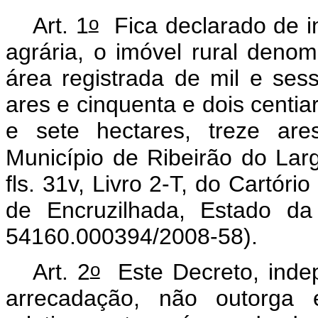
o
Art. 1
Fica declarado de in
agrária, o imóvel rural deno
área registrada de mil e sess
ares e cinquenta e dois centia
e sete hectares, treze are
Município de Ribeirão do Larg
fls. 31v, Livro 2-T, do Cartór
de Encruzilhada, Estado d
54160.000394/2008-58).
o
Art. 2
Este Decreto, inde
arrecadação, não outorga ef