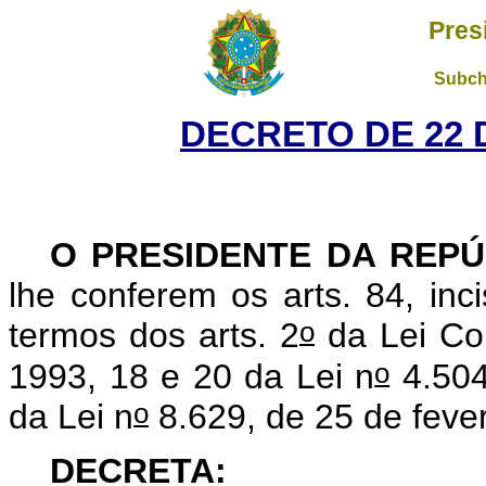
Pres
Subch
DECRETO DE 22 
O PRESIDENTE DA REPÚ
lhe conferem os arts. 84, inc
o
termos dos arts. 2
da Lei Co
o
1993, 18 e 20 da Lei n
4.504
o
da Lei n
8.629, de 25 de feve
DECRETA: