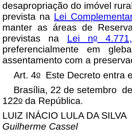
desapropriação do imóvel rural
prevista na
Lei Complementa
manter as áreas de Reserva
o
previstas na
Lei n
4.771
preferencialmente em gleb
assentamento com a preserva
o
Art. 4
Este Decreto entra e
Brasília, 22 de setembro d
o
122
da República.
LUIZ INÁCIO LULA DA SILVA
Guilherme Cassel