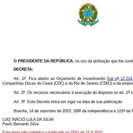
O PRESIDENTE DA REPÚBLICA
, no uso da atribuição que lhe confe
DECRETA:
o
o
Art. 1
Fica aberto ao Orçamento de Investimento (
Lei n
12.214,
Companhias Docas do Ceará (CDC) e do Rio de Janeiro (CDRJ) e da empr
o
o
Art. 2
Os recursos necessários à execução do disposto no art. 1
s
o
Art. 3
Este Decreto entra em vigor na data de sua publicação.
o
o
Brasília, 14 de setembro de 2010; 189
da Independência e 122
da R
LUIZ INÁCIO LULA DA SILVA
Paulo Bernardo Silva
Este texto não substitui o publicado no DOU de 15.9.2010