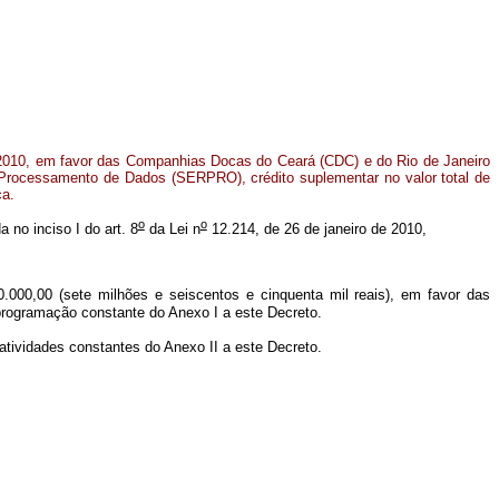
2010, em favor das Companhias Docas do Ceará (CDC) e do Rio de Janeiro
Processamento de Dados (SERPRO), crédito suplementar no valor total de
ca.
o
o
a no inciso I do art. 8
da Lei n
12.214, de 26 de janeiro de 2010,
50.000,00 (sete milhões e seiscentos e cinquenta mil reais), em favor das
 programação constante do Anexo I a este Decreto.
atividades constantes do Anexo II a este Decreto.