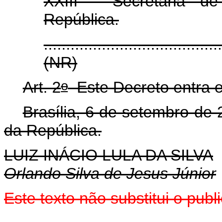
XXIII - Secretaria d
República.
.......................................
(NR)
o
Art. 2
Este Decreto entra e
Brasília, 6 de setembro de
da República.
LUIZ INÁCIO LULA DA SILVA
Orlando Silva de Jesus Júnior
Este texto não substitui o pu