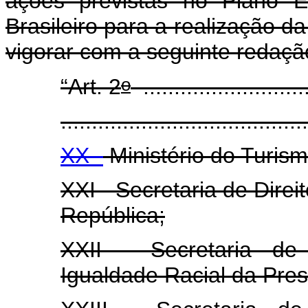
ações previstas no Plano E
Brasileiro para a realização 
vigorar com a seguinte redaçã
o
“Art. 2
...........................
........................................
XX -
Ministério do Turism
XXI - Secretaria de Dire
República;
XXII - Secretaria de
Igualdade Racial da Pres