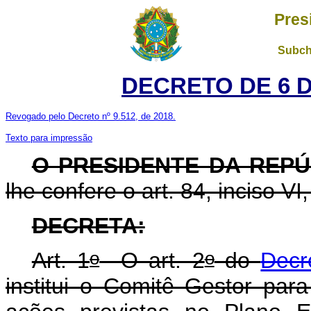
Pres
Subch
DECRETO DE 6 
Revogado pelo Decreto nº 9.512, de 2018.
Texto para impressão
O PRESIDENTE DA REPÚ
lhe confere o art. 84, inciso VI
DECRETA:
o
o
Art. 1
O art. 2
do
Decr
institui o Comitê Gestor para