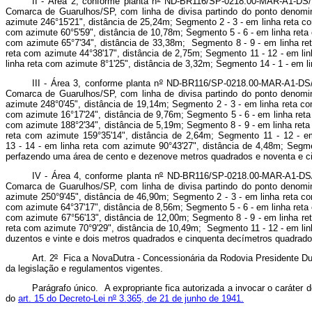
II - Área 2, conforme planta n
º
ND-BR116/SP-0218.00-MAR-A1-DS/DE.
Comarca de Guarulhos/SP, com linha de divisa partindo do ponto denom
azimute 246°15'21", distância de 25,24m; Segmento 2 - 3 - em linha reta c
com azimute 60°5'59", distância de 10,78m; Segmento 5 - 6 - em linha reta
com azimute 65°7'34", distância de 33,38m; Segmento 8 - 9 - em linha ret
reta com azimute 44°38'17", distância de 2,75m; Segmento 11 - 12 - em li
linha reta com azimute 8°1'25", distância de 3,32m; Segmento 14 - 1 - em 
III - Área 3, conforme planta n
º
ND-BR116/SP-0218.00-MAR-A1-DS/DE
Comarca de Guarulhos/SP, com linha de divisa partindo do ponto denom
azimute 248°0'45", distância de 19,14m; Segmento 2 - 3 - em linha reta c
com azimute 16°17'24", distância de 9,76m; Segmento 5 - 6 - em linha reta
com azimute 188°2'34", distância de 5,19m; Segmento 8 - 9 - em linha reta
reta com azimute 159°35'14", distância de 2,64m; Segmento 11 - 12 - e
13 - 14 - em linha reta com azimute 90°43'27", distância de 4,48m; Segm
perfazendo uma área de cento e dezenove metros quadrados e noventa e c
IV - Área 4, conforme planta n
º
ND-BR116/SP-0218.00-MAR-A1-DS/DE
Comarca de Guarulhos/SP, com linha de divisa partindo do ponto denom
azimute 250°9'45", distância de 46,90m; Segmento 2 - 3 - em linha reta c
com azimute 64°37'17", distância de 8,56m; Segmento 5 - 6 - em linha reta
com azimute 67°56'13", distância de 12,00m; Segmento 8 - 9 - em linha re
reta com azimute 70°9'29", distância de 10,49m; Segmento 11 - 12 - em lin
duzentos e vinte e dois metros quadrados e cinquenta decímetros quadrado
Art. 2
º
Fica a NovaDutra - Concessionária da Rodovia Presidente Dutra
da legislação e regulamentos vigentes.
Parágrafo único. A expropriante fica autorizada a invocar o caráter
do
art. 15 do Decreto-Lei n
º
3.365, de 21 de junho de 1941.