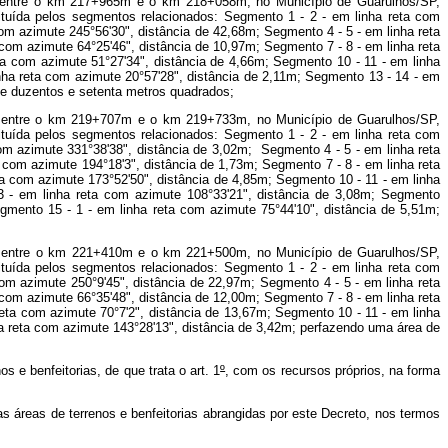
 entre o km 217+965m e o km 218+058m, no Município de Guarulhos/SP,
uída pelos segmentos relacionados: Segmento 1 - 2 - em linha reta com
om azimute 245°56'30", distância de 42,68m; Segmento 4 - 5 - em linha reta
com azimute 64°25'46", distância de 10,97m; Segmento 7 - 8 - em linha reta
ta com azimute 51°27'34", distância de 4,66m; Segmento 10 - 11 - em linha
nha reta com azimute 20°57'28", distância de 2,11m; Segmento 13 - 14 - em
de duzentos e setenta metros quadrados;
o entre o km 219+707m e o km 219+733m, no Município de Guarulhos/SP,
uída pelos segmentos relacionados: Segmento 1 - 2 - em linha reta com
om azimute 331°38'38", distância de 3,02m; Segmento 4 - 5 - em linha reta
 com azimute 194°18'3", distância de 1,73m; Segmento 7 - 8 - em linha reta
ta com azimute 173°52'50", distância de 4,85m; Segmento 10 - 11 - em linha
3 - em linha reta com azimute 108°33'21", distância de 3,08m; Segmento
gmento 15 - 1 - em linha reta com azimute 75°44'10", distância de 5,51m;
o entre o km 221+410m e o km 221+500m, no Município de Guarulhos/SP,
uída pelos segmentos relacionados: Segmento 1 - 2 - em linha reta com
om azimute 250°9'45", distância de 22,97m; Segmento 4 - 5 - em linha reta
com azimute 66°35'48", distância de 12,00m; Segmento 7 - 8 - em linha reta
eta com azimute 70°7'2", distância de 13,67m; Segmento 10 - 11 - em linha
ha reta com azimute 143°28'13", distância de 3,42m; perfazendo uma área de
 e benfeitorias, de que trata o art. 1
º
, com os recursos próprios, na forma
as áreas de terrenos e benfeitorias abrangidas por este Decreto, nos termos