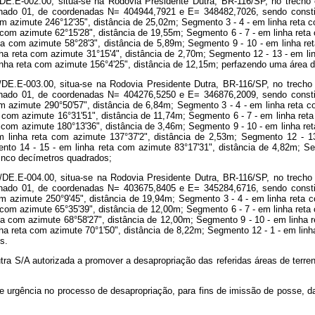
E-002.00, situa-se na Rodovia Presidente Dutra, BR-116/SP, no trecho
inado 01, de coordenadas N= 404944,7921 e E= 348482,7026, sendo constit
om azimute 246°12'35", distância de 25,02m; Segmento 3 - 4 - em linha reta c
 com azimute 62°15'28", distância de 19,55m; Segmento 6 - 7 - em linha reta 
a com azimute 58°28'3", distância de 5,89m; Segmento 9 - 10 - em linha re
nha reta com azimute 31°15'4", distância de 2,70m; Segmento 12 - 13 - em li
linha reta com azimute 156°4'25", distância de 12,15m; perfazendo uma área 
.E-003.00, situa-se na Rodovia Presidente Dutra, BR-116/SP, no trech
inado 01, de coordenadas N= 404276,5250 e E= 346876,2009, sendo constit
om azimute 290°50'57", distância de 6,84m; Segmento 3 - 4 - em linha reta c
 com azimute 16°31'51", distância de 11,74m; Segmento 6 - 7 - em linha reta
 com azimute 180°13'36", distância de 3,46m; Segmento 9 - 10 - em linha re
m linha reta com azimute 137°37'2", distância de 2,53m; Segmento 12 - 1
ento 14 - 15 - em linha reta com azimute 83°17'31", distância de 4,82m; Se
inco decímetros quadrados;
.E-004.00, situa-se na Rodovia Presidente Dutra, BR-116/SP, no trech
inado 01, de coordenadas N= 403675,8405 e E= 345284,6716, sendo constit
om azimute 250°9'45", distância de 19,94m; Segmento 3 - 4 - em linha reta c
 com azimute 65°35'39", distância de 12,00m; Segmento 6 - 7 - em linha reta 
ta com azimute 68°58'27", distância de 12,00m; Segmento 9 - 10 - em linha r
ha reta com azimute 70°1'50", distância de 8,22m; Segmento 12 - 1 - em lin
s.
 S/A autorizada a promover a desapropriação das referidas áreas de terrenos
 de urgência no processo de desapropriação, para fins de imissão de posse, d