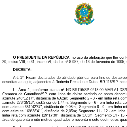
O PRESIDENTE DA REPÚBLICA
, no uso da atribuição que lhe conf
29, inciso VIII, e 31, inciso VI, da Lei n
º
8.987, de 13 de fevereiro de 1995
DECRETA:
Art. 1
º
Ficam declarados de utilidade pública, para fins de desapro
descritas a seguir, adjacentes à Rodovia Presidente Dutra, BR-116/SP, ne
I - Área 1, conforme planta n
º
ND-BR116/SP-0218.00-MAR-A1-DS/DE.
Comarca de Guarulhos/SP, com linha de divisa partindo do ponto denom
azimute 248°12'17", distância de 6,62m; Segmento 2 - 3 - em linha reta co
azimute 278°35'18", distância de 1,44m; Segmento 5 - 6 - em linha reta c
com azimute 351°42'37", distância de 9,08m; Segmento 8 - 9 - em linha ret
com azimute 169°38'41", distância de 2,05m; Segmento 11 - 12 - em linha 
linha reta com azimute 119°17'30", distância de 3,03m; Segmento 14 - 15 
área de quarenta e oito metros quadrados e noventa e sete decímetros qua