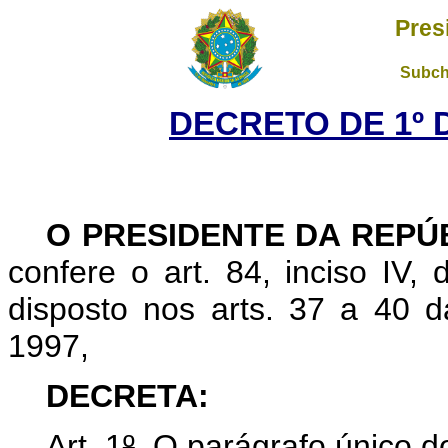
Pres
Subch
DECRETO DE 1º 
O
PRESIDENTE DA REPÚ
confere o art. 84, inciso IV,
disposto nos arts. 37 a 40 d
1997,
DECRETA:
Art. 1
º
O parágrafo único do