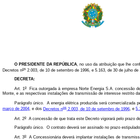
O PRESIDENTE DA REPÚBLICA
, no uso da atribuição que lhe conf
o
s
Decretos n
2.003, de 10 de setembro de 1996, e 5.163, de 30 de julho de
DECRETA:
o
Art. 1
Fica outorgada à empresa Norte Energia S.A. concessão de us
Monte, e as respectivas instalações de transmissão de interesse restrito d
Parágrafo único. A energia elétrica produzida será comercializada 
o
s
março de 2004
, e dos
Decretos n
2.003, de 10 de setembro de 1996
, e
5.
o
Art. 2
A concessão de que trata este Decreto vigorará pelo prazo de
Parágrafo único. O contrato deverá ser assinado no prazo estipulado
o
Art. 3
A Concessionária deverá implantar instalações de transmissã