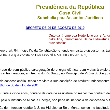
Presidência da República
Casa Civil
Subchefia para Assuntos Jurídicos
DECRETO DE 26 DE AGOSTO DE 2010
Outorga à empresa Norte Energia S.A. co
hidráulica, denominado Usina Hidrelétri
providências.
ere o art. 84, inciso IV, da Constituição, e tendo em vista o disposto nas Le
o
 2004, e o que consta do Processo n
48500.003805/2010-81,
o de bem público para geração de energia elétrica, com vistas à exploraçã
a central geradora, em trecho do Rio Xingu, no Município de Vitória do Xingu
pela concessionária, tendo em vista a sua condição de produtor independent
163, de 30 de julho de 2004.
 trinta e cinco anos, contado da data de assinatura do respectivo contrato 
 pelo Ministério de Minas e Energia, sob pena de ineficácia da concessão ou
o de interesse restrito à Usina Hidrelétrica Belo Monte, sendo-lhe faculta