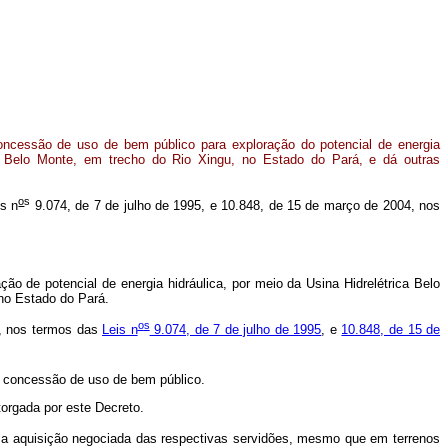
ncessão de uso de bem público para exploração do potencial de energia
ca Belo Monte, em trecho do Rio Xingu, no Estado do Pará, e dá outras
o
s
is n
9.074, de 7 de julho de 1995, e 10.848, de 15 de março de 2004, nos
o de potencial de energia hidráulica, por meio da Usina Hidrelétrica Belo
, no Estado do Pará.
o
s
e, nos termos das
Leis n
9.074, de 7 de julho de 1995
, e
10.848, de 15 de
de concessão de uso de bem público.
torgada por este Decreto.
da a aquisição negociada das respectivas servidões, mesmo que em terrenos