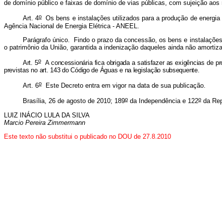
de domínio público e faixas de domínio de vias públicas, com sujeição aos
o
Art. 4
Os bens e instalações utilizados para a produção de energia 
Agência Nacional de Energia Elétrica - ANEEL.
Parágrafo único. Findo o prazo da concessão, os bens e instalações 
o patrimônio da União, garantida a indenização daqueles ainda não amortiz
o
Art. 5
A concessionária fica obrigada a satisfazer as exigências de pr
previstas no art. 143 do Código de Águas e na legislação subsequente.
o
Art. 6
Este Decreto entra em vigor na data de sua publicação.
o
o
Brasília, 26 de agosto de 2010; 189
da Independência e 122
da Rep
LUIZ INÁCIO LULA DA SILVA
Marcio Pereira Zimmermann
Este texto não substitui o publicado no DOU de 27.8.2010