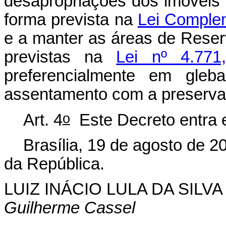
desapropriações dos imóveis r
forma prevista na
Lei Complem
e a manter as áreas de Rese
previstas na
Lei nº 4.77
preferencialmente em gleb
assentamento com a preserva
o
Art. 4
Este Decreto entra e
Brasília, 19 de agosto de 2
da República.
LUIZ INÁCIO LULA DA SILVA
Guilherme Cassel