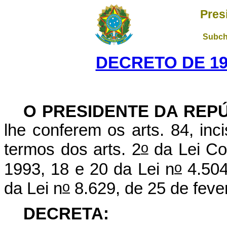
Pres
Subch
DECRETO DE 19
O PRESIDENTE DA REP
lhe conferem os arts. 84, inc
o
termos dos arts. 2
da Lei Co
o
1993, 18 e 20 da Lei n
4.504
o
da Lei n
8.629, de 25 de feve
DECRETA: