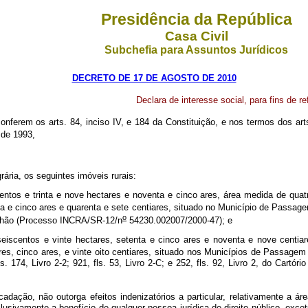
Presidência da República
Casa Civil
Subchefia para Assuntos Jurídicos
DECRETO DE 17 DE AGOSTO DE 2010
Declara de interesse social, para fins de r
conferem os arts. 84, inciso IV, e 184 da Constituição, e nos termos dos art
 de 1993,
ária, os seguintes imóveis rurais:
zentos e trinta e nove hectares e noventa e cinco ares, área medida de quatr
nta e cinco ares e quarenta e sete centiares, situado no Município de Passag
o
nhão (Processo INCRA/SR-12/n
54230.002007/2000-47); e
eiscentos e vinte hectares, setenta e cinco ares e noventa e nove centiar
res, cinco ares, e vinte oito centiares, situado nos Municípios de Passagem 
 174, Livro 2-2; 921, fls. 53, Livro 2-C; e 252, fls. 92, Livro 2, do Cartó
ção, não outorga efeitos indenizatórios a particular, relativamente a área
lusivamente a benefício de qualquer pessoa jurídica de direito público, exce