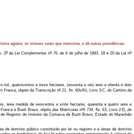
eforma agrária, os imóveis rurais que menciona, e dá outras providências.
o
o
o
s. 2
da Lei Complementar n
76, de 6 de julho de 1993, 18 e 20 da Lei n
o mil, quatrocentos e treze hectares, sessenta e oito ares e oitenta e dois
o
em Franca, objeto da Transcrição n
21, fls. 60v/61, Livro 3-C, do Cartório da
es, área medida de seiscentos e vinte hectares, quarenta e quatro ares e
os
Franca e Buriti Bravo, objeto das Matrículas n
734, fls. 63, Livro 2-D, do
rio de Registro de Imóveis da Comarca de Buriti Bravo, Estado do Maranhão
s de domínio público constituído por lei ou registro e a áreas de domínio
tuadas as benfeitorias de boa-fé nelas existentes anteriormente à ciência do