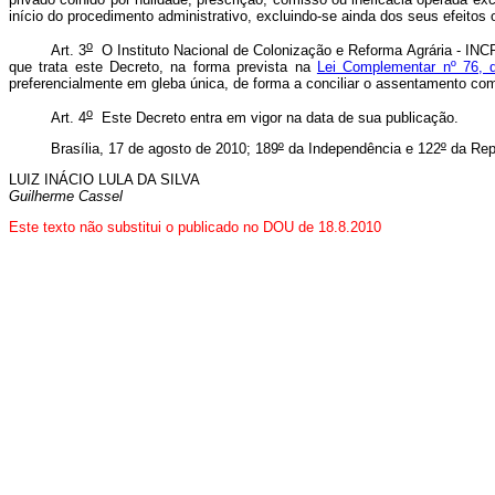
início do procedimento administrativo, excluindo-se ainda dos seus efeito
o
Art. 3
O Instituto Nacional de Colonização e Reforma Agrária - INCR
que trata este Decreto, na forma prevista na
Lei Complementar nº 76, 
preferencialmente em gleba única, de forma a conciliar o assentamento c
o
Art. 4
Este Decreto entra em vigor na data de sua publicação.
Brasília, 17 de agosto de 2010; 189
º
da Independência e 122
º
da Rep
LUIZ INÁCIO LULA DA SILVA
Guilherme Cassel
Este texto não substitui o publicado no DOU de 18.8.2010