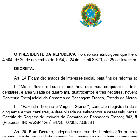
O PRESIDENTE DA REPÚBLICA
, no uso das atribuições que lhe 
o
o
4.504, de 30 de novembro de 1964, e 2
da Lei n
8.629, de 25 de fevereiro
DECRETA:
o
Art. 1
Ficam declarados de interesse social, para fins de reforma agr
I - "Matos Novos e Laranjo", com área registrada de quatro mil, tre
centiares, e área visada de quatro mil, quatrocentos e três hectares, nove
Serventia Extrajudicial da Comarca de Passagem Franca, Estado do Mara
II - "Fazenda Brejinho e Vargem Grande", com área registrada de s
cinquenta e três centiares, e área visada de seiscentos e dezesseis hecta
Cartório de Registro de imóveis da Comarca de Passagem Franca; 842, fls.
o
(Processo INCRA/SR-12/n
54230.002308/2009-51).
o
Art. 2
Este Decreto, independentemente de discriminação ou arrecada
privado colhido por nulidade, prescrição, comisso ou ineficácia operada exc