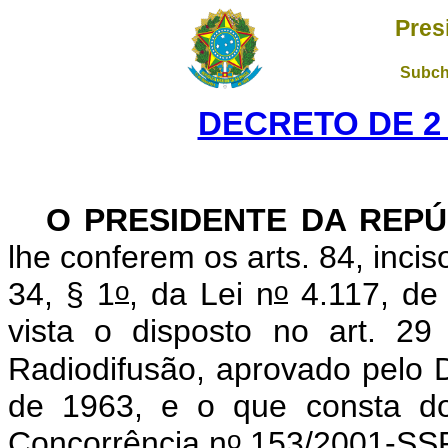
Pres
Subch
DECRETO DE 2
O PRESIDENTE DA REPÚ
lhe conferem os arts. 84, incis
o
o
34, § 1
, da Lei n
4.117, de
vista o disposto no art. 2
Radiodifusão, aprovado pelo 
de 1963, e o que consta d
o
Concorrência n
153/2001-SS