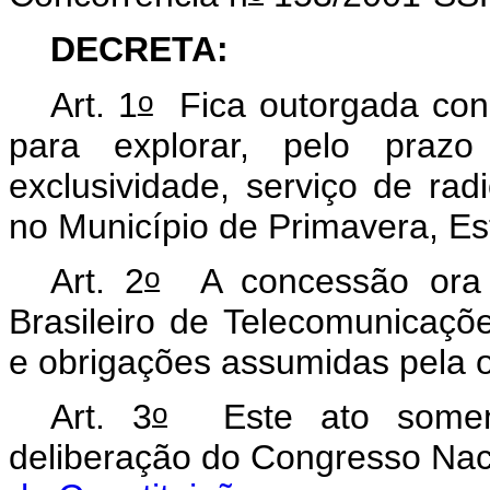
DECRETA:
o
Art. 1
Fica outorgada conc
para explorar, pelo praz
exclusividade, serviço de ra
no Município de Primavera, Es
o
Art. 2
A concessão ora o
Brasileiro de Telecomunicaçõ
e obrigações assumidas pela 
o
Art. 3
Este ato somente
deliberação do Congresso Nac