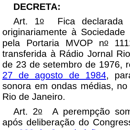
DECRETA:
o
Art. 1
Fica declarada p
originariamente à Sociedade 
o
pela Portaria MVOP n
1112
transferida à Rádio Jornal Rio
de 23 de setembro de 1976, 
27 de agosto de 1984
, par
sonora em ondas médias, no 
Rio de Janeiro.
o
Art. 2
A perempção somen
após deliberação do Congres