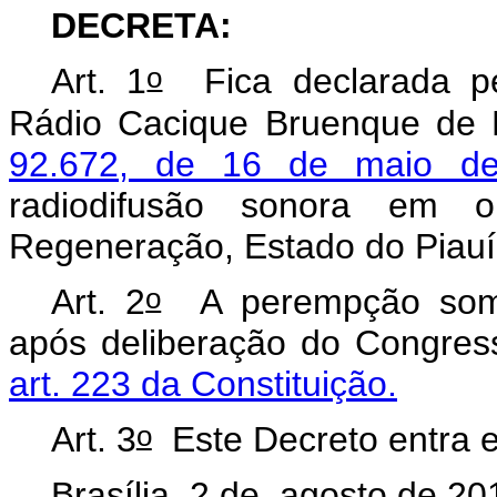
DECRETA:
o
Art. 1
Fica declarada pe
Rádio Cacique Bruenque de 
92.672, de 16 de maio d
radiodifusão sonora em 
Regeneração, Estado do Piauí
o
Art. 2
A perempção somen
após deliberação do Congres
art. 223 da Constituição.
o
Art. 3
Este Decreto entra e
Brasília, 2 de agosto de 20