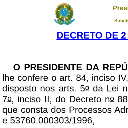
Pres
Subch
DECRETO DE 2
O PRESIDENTE DA REPÚ
lhe confere o art. 84, inciso I
o
disposto nos arts. 5
da Lei n
o
o
7
, inciso II, do Decreto n
88.
que consta dos Processos Adm
e 53760.000303/1996,