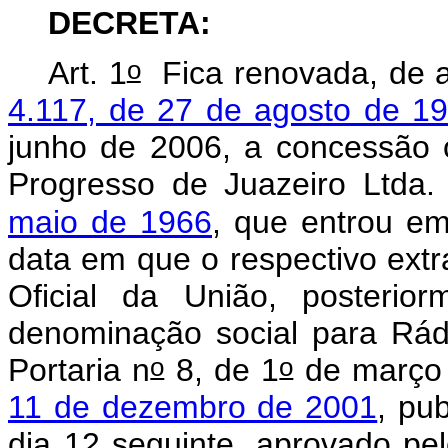
DECRETA:
o
Art. 1
Fica renovada, de 
4.117, de 27 de agosto de 1
junho de 2006, a concessão o
Progresso de Juazeiro Ltda.
maio de 1966
, que entrou em
data em que o respectivo extra
Oficial da União, posterio
denominação social para Rád
o
o
Portaria n
8, de 1
de março 
11 de dezembro de 2001
, pu
dia 12 seguinte, aprovado pel