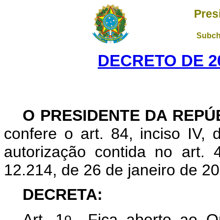
Pres
Subch
DECRETO DE 20
O
PRESIDENTE DA REPÚ
confere o art. 84, inciso IV,
autorização contida no art. 
12.214, de 26 de janeiro de 20
DECRETA:
o
Art. 1
Fica aberto ao Or