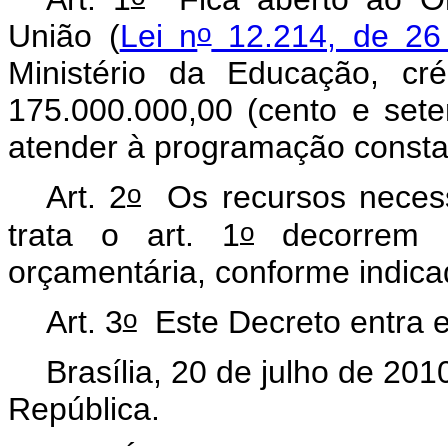
o
União (
Lei n
12.214, de 26 
Ministério da Educação, cr
175.000.000,00 (cento e sete
atender à programação consta
o
Art. 2
Os recursos necessá
o
trata o art. 1
decorrem d
orçamentária, conforme indica
o
Art. 3
Este Decreto entra e
Brasília, 20 de julho de 201
República.