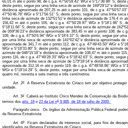
o
Art. 2
A Reserva Extrativista do Ciriaco tem por objetivo proteger
unidade.
o
Art. 3
Caberá ao Instituto Chico Mendes de Conservação da Biodiver
o
termos dos
arts. 18
e
23 da Lei n
9.985, de 18 de julho de 2000.
Parágrafo único. Os órgãos da Administração Pública Federal poderão,
da Reserva Extrativista.
o
Art. 4
Ficam declarados de interesse social, para fins de desapr
identificados na Reserva Extrativista do Ciriaco.