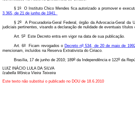
o
§ 1
O Instituto Chico Mendes fica autorizado a promover e executar
3.365, de 21 de junho de 1941.
o
§ 2
A Procuradoria-Geral Federal, órgão da Advocacia-Geral da Un
judiciais pertinentes, visando a declaração de nulidade de eventuais títulos
o
Art. 5
Este Decreto entra em vigor na data de sua publicação.
o
o
Art. 6
Ficam revogados o
Decreto n
534, de 20 de maio de 199
mencionam, incluídos na Reserva Extrativista do Ciriaco.
o
o
Brasília, 17 de junho de 2010; 189
da Independência e 122
da Repú
LUIZ INÁCIO LULA DA SILVA
Izabella Mônica Vieira Teixeira
Este texto não substitui o publicado no DOU de 18.6.2010