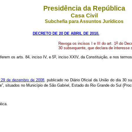
Presidência da República
Casa Civil
Subchefia para Assuntos Jurídicos
DECRETO DE 20 DE ABRIL DE 2010.
o
Revoga os incisos I e III do art. 1
do Decre
30 subsequente, que declara de interesse 
o
ferem os arts. 84, inciso IV, e 5
, inciso XXIV, da Constituição, e nos termos
 29 de dezembro de 2008
, publicado no Diário Oficial da União do dia 30 
”, situados no Município de São Gabriel, Estado do Rio Grande do Sul (Pr
lica.