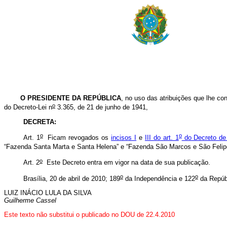
O PRESIDENTE DA REPÚBLICA
, no uso das atribuições que lhe con
o
do Decreto-Lei n
3.365, de 21 de junho de 1941,
DECRETA:
o
o
Art. 1
Ficam revogados os
incisos I
e
III do art. 1
do Decreto de
“Fazenda Santa Marta e Santa Helena” e “Fazenda São Marcos e São Felipe
o
Art. 2
Este Decreto entra em vigor na data de sua publicação.
o
o
Brasília, 20 de abril de 2010; 189
da Independência e 122
da Repúb
LUIZ INÁCIO LULA DA SILVA
Guilherme Cassel
Este texto não substitui o publicado no DOU de 22.4.2010