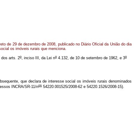
to de 29 de dezembro de 2008, publicado no Diário Oficial da União do dia
social os imóveis rurais que menciona.
o
o
o
 dos arts. 2
, inciso III, da Lei n
4.132, de 10 de setembro de 1962, e 3
subsequente, que declara de interesse social os imóveis rurais denominados
os
ocessos INCRA/SR-11/n
54220.001525/2008-62 e 54220.1526/2008-15).