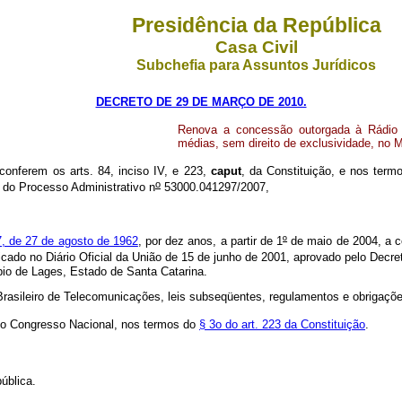
Presidência da República
Casa Civil
Subchefia para Assuntos Jurídicos
DECRETO DE 29 DE MARÇO DE 2010.
Renova a concessão outorgada à Rádio A
médias, sem direito de exclusividade, no 
 conferem os arts. 84, inciso IV, e 223,
caput
, da Constituição, e nos term
o
 do Processo Administrativo n
53000.041297/2007,
17, de 27 de agosto de 1962
, por dez anos, a partir de 1
º
de maio de 2004, a c
licado no Diário Oficial da União de 15 de junho de 2001, aprovado pelo Decret
pio de Lages, Estado de Santa Catarina.
Brasileiro de Telecomunicações, leis subseqüentes, regulamentos e obrigaç
 do Congresso Nacional, nos termos do
§ 3o do art. 223 da Constituição
.
ública.