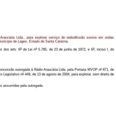
raucária Ltda., para explorar serviço de radiodifusão sonora em ondas
Município de Lages, Estado de Santa Catarina.
o
o
o
os dos arts. 6
da Lei n
5.785, de 23 de junho de 1972, e 6
, inciso I, do
oncessão outorgada à Rádio Araucária Ltda. pela Portaria MVOP n
º
871, de
o
o Legislativo n
449, de 13 de agosto de 2004, para explorar, sem direito de
ões assumidas pela outorgada.