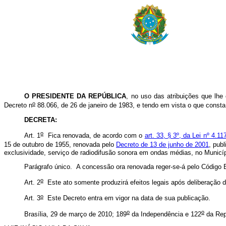
O PRESIDENTE DA REPÚBLICA
, no uso das atribuições que lhe
o
Decreto n
88.066, de 26 de janeiro de 1983, e tendo em vista o que consta
DECRETA:
o
Art. 1
Fica renovada, de acordo com o
art. 33, § 3º, da Lei nº 4.1
15 de outubro de 1955, renovada pelo
Decreto de 13 de junho de 2001
, pub
exclusividade, serviço de radiodifusão sonora em ondas médias, no Municí
Parágrafo único. A concessão ora renovada reger-se-á pelo Código 
o
Art. 2
Este ato somente produzirá efeitos legais após deliberação
o
Art. 3
Este Decreto entra em vigor na data de sua publicação.
o
o
Brasília, 29 de março de 2010; 189
da Independência e 122
da Rep