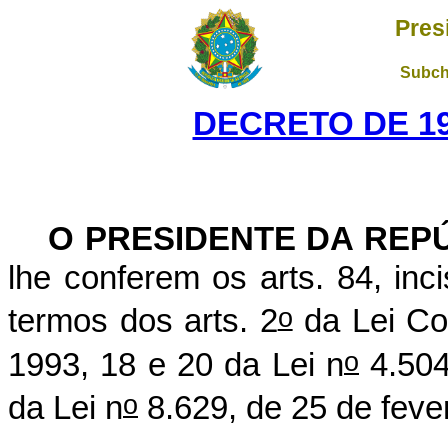
Pres
Subch
DECRETO DE 19
O PRESIDENTE DA REP
lhe conferem os arts. 84, inc
o
termos dos arts. 2
da Lei Co
o
1993, 18 e 20 da Lei n
4.504
o
da Lei n
8.629, de 25 de feve