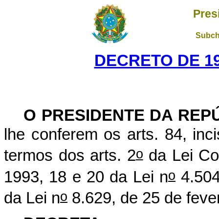
Pres
Subch
DECRETO DE 19
O PRESIDENTE DA REP
lhe conferem os arts. 84, inc
o
termos dos arts. 2
da Lei Co
o
1993, 18 e 20 da Lei n
4.504
o
da Lei n
8.629, de 25 de feve