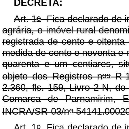
DECRETA:
o
Art. 1
Fica declarado de in
agrária, o imóvel rural deno
registrada de cento e oitenta
medida de cento e noventa e 
quarenta e um centiares, si
os
objeto dos Registros n
R-1-
2.360, fls. 159, Livro 2-N, d
Comarca de Parnamirim, E
o
INCRA/SR-03/n
54141.00020
o
Art. 1
Fica declarado de in