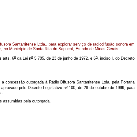
sora Santarritense Ltda., para explorar serviço de radiodifusão sonora em
e, no Município de Santa Rita do Sapucaí, Estado de Minas Gerais.
o
o
o
 arts. 6
da Lei n
5.785, de 23 de junho de 1972, e 6
, inciso I, do Decreto
a concessão outorgada à Rádio Difusora Santarritense Ltda. pela Portaria
o
 aprovado pelo Decreto Legislativo n
100, de 28 de outubro de 1999, para
s.
es assumidas pela outorgada.