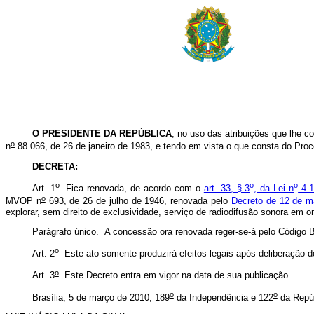
O PRESIDENTE DA REPÚBLICA
, no uso das atribuições que lhe co
o
n
88.066, de 26 de janeiro de 1983, e tendo em vista o que consta do Proc
DECRETA:
o
o
o
Art. 1
Fica renovada, de acordo com o
art. 33, § 3
, da Lei n
4.1
o
MVOP n
693, de 26 de julho de 1946, renovada pelo
Decreto de 12 de m
explorar, sem direito de exclusividade, serviço de radiodifusão sonora em
Parágrafo único. A concessão ora renovada reger-se-á pelo Código B
o
Art. 2
Este ato somente produzirá efeitos legais após deliberação 
o
Art. 3
Este Decreto entra em vigor na data de sua publicação.
o
o
Brasília, 5 de março de 2010; 189
da Independência e 122
da Repúb