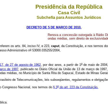
Presidência da República
Casa Civil
Subchefia para Assuntos Jurídicos
DECRETO DE 5 DE MARÇO DE 2010.
Renova a concessão outorgada à Rádio Difu
ondas médias, sem direito de exclusividad
nferem os arts. 84, inciso IV, e 223,
caput
, da Constituição, e nos termos dos
o
esso Administrativo n
53000.035255/2004,
o
17, de 27 de agosto de 1962
, por dez anos, a partir de 1
de maio de 2004, 
arço de 1997
, publicado no Diário Oficial da União de 13 de março de 1997,
 ondas médias, no Município de Santa Rita do Sapucaí, Estado de Minas Gerai
rasileiro de Telecomunicações, leis subseqüentes, regulamentos e obrigaçõ
o
do Congresso Nacional, nos termos do
§ 3
do art. 223 da Constituição.
lica.