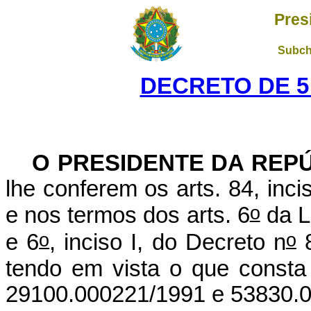
Pres
Subch
DECRETO DE 5
O PRESIDENTE DA REP
lhe conferem os arts. 84, inci
o
e nos termos dos arts. 6
da L
o
o
e 6
, inciso I, do Decreto n
8
tendo em vista o que consta
29100.000221/1991 e 53830.