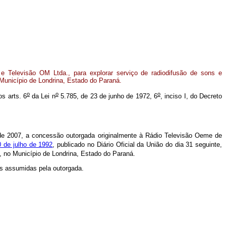
 Televisão OM Ltda., para explorar serviço de radiodifusão de sons e
 Município de Londrina, Estado do Paraná.
o
o
o
os arts. 6
da Lei n
5.785, de 23 de junho de 1972, 6
, inciso I, do Decreto
o de 2007, a concessão outorgada originalmente à Rádio Televisão Oeme de
 de julho de 1992
, publicado no Diário Oficial da União do dia 31 seguinte,
s, no Município de Londrina, Estado do Paraná.
es assumidas pela outorgada.