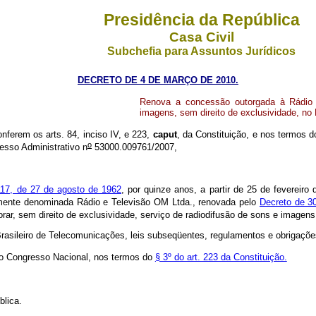
Presidência da República
Casa Civil
Subchefia para Assuntos Jurídicos
DECRETO DE 4 DE MARÇO DE 2010.
Renova a concessão outorgada à Rádio e
imagens, sem direito de exclusividade, no
onferem os arts. 84, inciso IV, e 223,
caput
, da Constituição, e nos termos d
o
esso Administrativo n
53000.009761/2007,
.117, de 27 de agosto de 1962
, por quinze anos, a partir de 25 de fevereir
lmente denominada Rádio e Televisão OM Ltda., renovada pelo
Decreto de 30
orar, sem direito de exclusividade, serviço de radiodifusão de sons e imagen
Brasileiro de Telecomunicações, leis subseqüentes, regulamentos e obrigaçõ
do Congresso Nacional, nos termos do
§ 3º do art. 223 da Constituição.
blica.