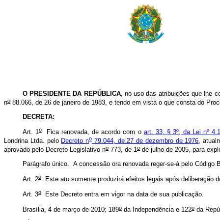
O PRESIDENTE DA REPÚBLICA
, no uso das atribuições que lhe c
o
n
88.066, de 26 de janeiro de 1983, e tendo em vista o que consta do Proc
DECRETA:
o
Art. 1
Fica renovada, de acordo com o
art. 33, § 3º, da Lei nº 4
o
Londrina Ltda. pelo
Decreto n
79.044, de 27 de dezembro de 1976
, atua
o
o
aprovado pelo Decreto Legislativo n
773, de 1
de julho de 2005, para expl
Parágrafo único. A concessão ora renovada reger-se-á pelo Código 
o
Art. 2
Este ato somente produzirá efeitos legais após deliberação 
o
Art. 3
Este Decreto entra em vigor na data de sua publicação.
o
o
Brasília, 4 de março de 2010; 189
da Independência e 122
da Repú