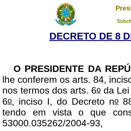
Pres
Subch
DECRETO DE 8 D
O PRESIDENTE DA REPÚ
lhe conferem os arts. 84, incis
o
nos termos dos arts. 6
da Lei
o
o
6
, inciso I, do Decreto n
88
tendo em vista o que cons
53000.035262/2004-93,