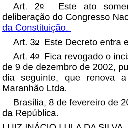
o
Art. 2
Este ato somente
deliberação do Congresso Nac
da Constituição.
o
Art. 3
Este Decreto entra e
o
Art. 4
Fica revogado o inciso
de 9 de dezembro de 2002, pub
dia seguinte, que renova 
Maranhão Ltda.
Brasília, 8 de fevereiro de 
da República.
LUIZ INÁCIO LULA DA SILVA