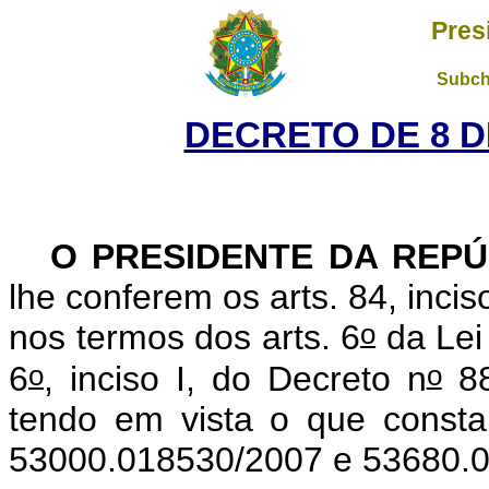
Pres
Subch
DECRETO DE 8 D
O PRESIDENTE DA REPÚ
lhe conferem os arts. 84, incis
o
nos termos dos arts. 6
da Lei
o
o
6
, inciso I, do Decreto n
88
tendo em vista o que consta
53000.018530/2007 e 53680.