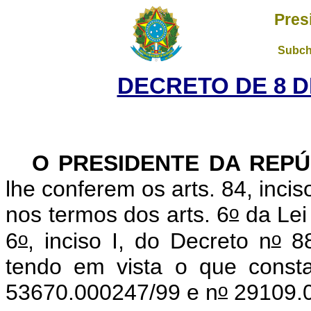
Pres
Subch
DECRETO DE 8 D
O PRESIDENTE DA REPÚ
lhe conferem os arts. 84, incis
o
nos termos dos arts. 6
da Lei
o
o
6
, inciso I, do Decreto n
88
tendo em vista o que consta
o
53670.000247/99 e n
29109.0