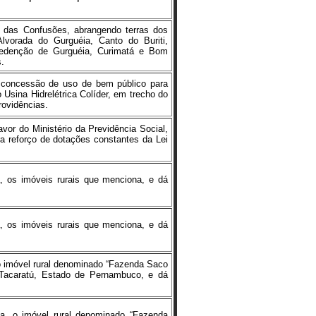
 das Confusões, abrangendo terras dos
Alvorada do Gurguéia, Canto do Buriti,
 Redenção de Gurguéia, Curimatá e Bom
s.
concessão de uso de bem público para
 Usina Hidrelétrica Colíder, em trecho do
rovidências.
or do Ministério da Previdência Social,
ra reforço de dotações constantes da Lei
ia, os imóveis rurais que menciona, e dá
ia, os imóveis rurais que menciona, e dá
, o imóvel rural denominado “Fazenda Saco
 Tacaratú, Estado de Pernambuco, e dá
ria, o imóvel rural denominado “Fazenda