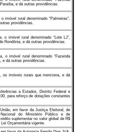
Paraíba, e dá outras providências.
a, o imóvel rural denominado "Palmeiras",
utras providências.
ia, o imóvel rural denominado “Lote LJ”,
e Rondônia, e dá outras providências.
ria, o imóvel rural denominado “Fazenda
, e dá outras providências.
ia, os imóveis rurais que menciona, e dá
erências a Estados, Distrito Federal e
,00, para reforço de dotações constantes
nião, em favor da Justiça Eleitoral, de
Nacional do Ministério Público e de
crédito suplementar no valor global de R$
 Lei Orçamentária vigente.
o, em favor da Autopista Fernão Dias S/A,