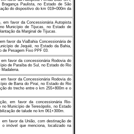
e Bragança Paulista, no Estado de São
tação do dispositivo do km 019+000m da
ão, em favor da Concessionária Autopista
 no Município de Tijucas, no Estado de
lantação da Marginal de Tijucas.
o, em favor da ViaBahia Concessionária de
unicípio de Jequié, no Estado da Bahia,
to de Pesagem Fixo PPF 03.
o, em favor da concessionária Rodovia do
ípio de Paraíba do Sul, no Estado do Rio
e Madalena.
o, em favor da Concessionária Rodovia do
pio de Barra do Piraí, no Estado do Rio
cação do trecho entre o km 255+800m e o
iação, em favor da concessionária Rio-
o no Município de Teresópolis, no Estado
abilização de talude no km 061+300m.
ão, em favor da União, com destinação de
s, o imóvel que menciona, localizado na