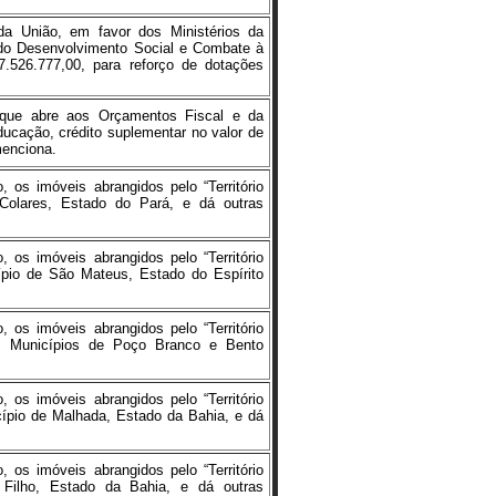
a União, em favor dos Ministérios da
e do Desenvolvimento Social e Combate à
7.526.777,00, para reforço de dotações
 que abre aos Orçamentos Fiscal e da
ducação, crédito suplementar no valor de
menciona.
, os imóveis abrangidos pelo “Território
Colares, Estado do Pará, e dá outras
, os imóveis abrangidos pelo “Território
cípio de São Mateus, Estado do Espírito
, os imóveis abrangidos pelo “Território
s Municípios de Poço Branco e Bento
, os imóveis abrangidos pelo “Território
cípio de Malhada, Estado da Bahia, e dá
, os imóveis abrangidos pelo “Território
 Filho, Estado da Bahia, e dá outras