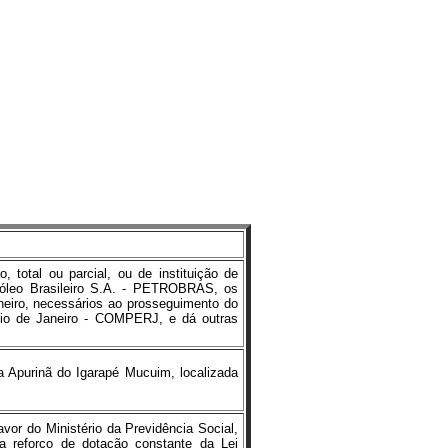
o, total ou parcial, ou de instituição de
róleo Brasileiro S.A. - PETROBRAS, os
neiro, necessários ao prosseguimento do
Rio de Janeiro - COMPERJ, e dá outras
a Apurinã do Igarapé Mucuim, localizada
or do Ministério da Previdência Social,
ra reforço de dotação constante da Lei