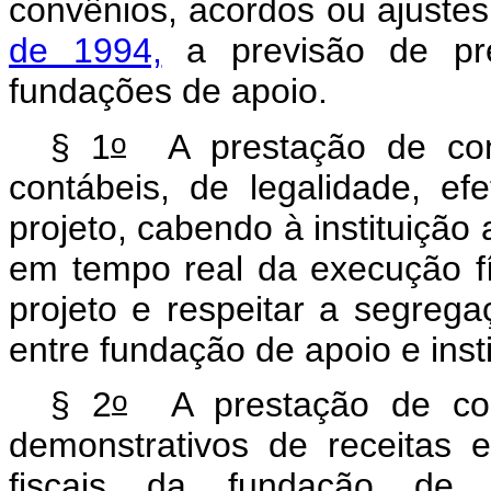
convênios, acordos ou ajuste
de 1994,
a previsão de pre
fundações de apoio.
o
§ 1
A prestação de cont
contábeis, de legalidade, e
projeto, cabendo à instituiçã
em tempo real da execução fí
projeto e respeitar a segreg
entre fundação de apoio e inst
o
§ 2
A prestação de cont
demonstrativos de receitas
fiscais da fundação de 