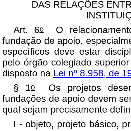
DAS RELAÇÕES ENTR
INSTITUI
o
Art. 6
O relacionamento 
fundação de apoio, especialme
específicos deve estar disci
pelo órgão colegiado superior
disposto na
Lei nº 8.958, de 1
o
§ 1
Os projetos desenv
fundações de apoio devem ser
qual sejam precisamente defin
I - objeto, projeto básico,