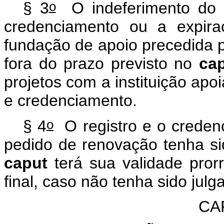
o
§ 3
O indeferimento do p
credenciamento ou a expira
fundação de apoio precedida 
fora do prazo previsto no
ca
projetos com a instituição apo
e credenciamento.
o
§ 4
O registro e o creden
pedido de renovação tenha si
caput
terá sua validade pror
final, caso não tenha sido jul
CAP