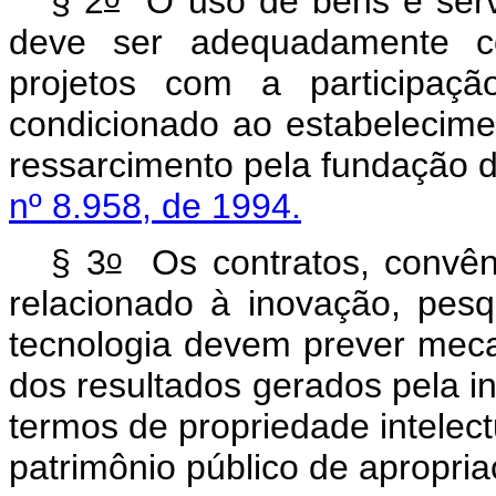
§ 2
O uso de bens e serviç
deve ser adequadamente co
projetos com a participaç
condicionado ao estabelecimen
ressarcimento pela fundação 
nº 8.958, de 1994.
o
§ 3
Os contratos, convêni
relacionado à inovação, pesq
tecnologia devem prever meca
dos resultados gerados pela i
termos de propriedade intelect
patrimônio público de apropria