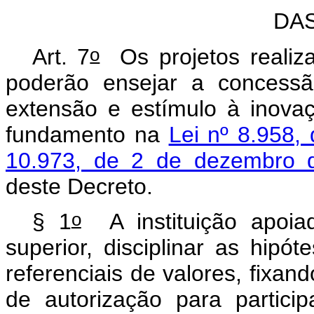
DA
o
Art. 7
Os projetos realiz
poderão ensejar a concessã
extensão e estímulo à inova
fundamento na
Lei nº 8.958,
10.973, de 2 de dezembro 
deste Decreto.
o
§ 1
A instituição apoia
superior, disciplinar as hip
referenciais de valores, fixand
de autorização para partic