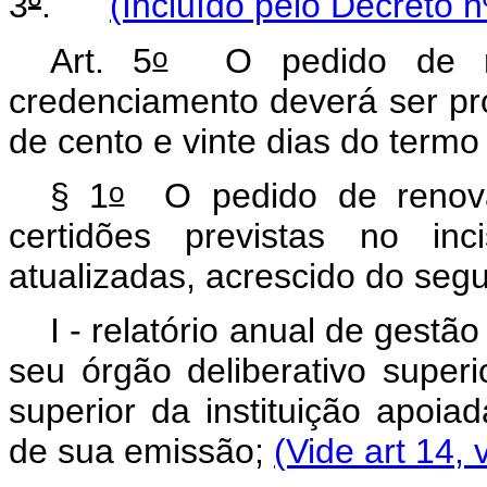
3
º
.
(Incluído pelo Decreto n
o
Art. 5
O pedido de ren
credenciamento deverá ser p
de cento e vinte dias do termo 
o
§ 1
O pedido de renovaç
certidões previstas no inc
atualizadas, acrescido do segu
I - relatório anual de gest
seu órgão deliberativo superi
superior da instituição apoia
de sua emissão;
(Vide art 14, 