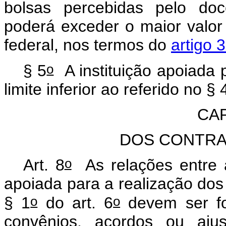
bolsas percebidas pelo doc
poderá exceder o maior valor 
federal, nos termos do
artigo 
o
§ 5
A instituição apoiada 
limite inferior ao referido no § 
CAP
DOS CONTRA
o
Art. 8
As relações entre a
apoiada para a realização dos p
o
o
§ 1
do art. 6
devem ser fo
convênios, acordos ou ajus