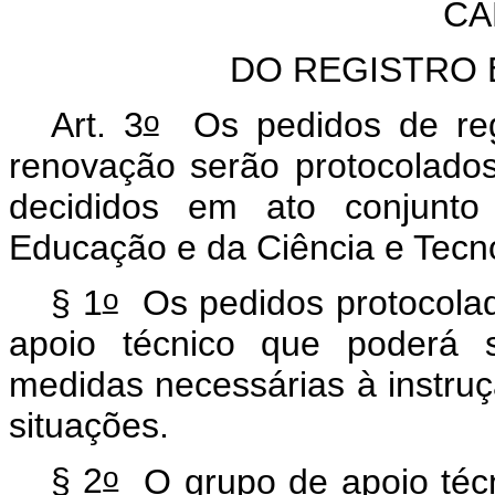
CA
DO REGISTRO
o
Art. 3
Os pedidos de regi
renovação serão protocolados
decididos em ato conjunto 
Educação e da Ciência e Tecno
o
§ 1
Os pedidos protocola
apoio técnico que poderá so
medidas necessárias à instru
situações.
o
§ 2
O grupo de apoio técn