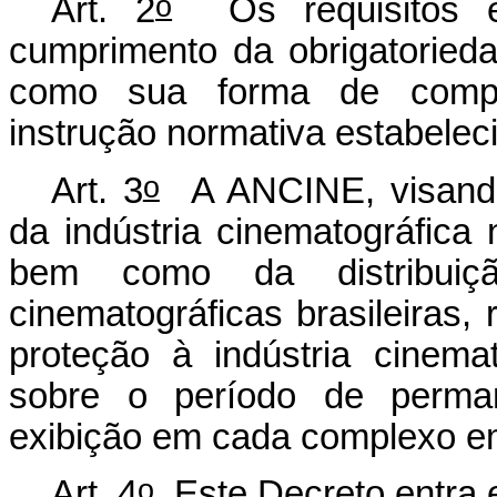
o
Art. 2
Os requisitos e
cumprimento da obrigatoried
como sua forma de compro
instrução normativa estabele
o
Art. 3
A ANCINE, visando 
da indústria cinematográfica
bem como da distribui
cinematográficas brasileiras,
proteção à indústria cinema
sobre o período de permanê
exibição em cada complexo em
o
Art. 4
Este Decreto entra e