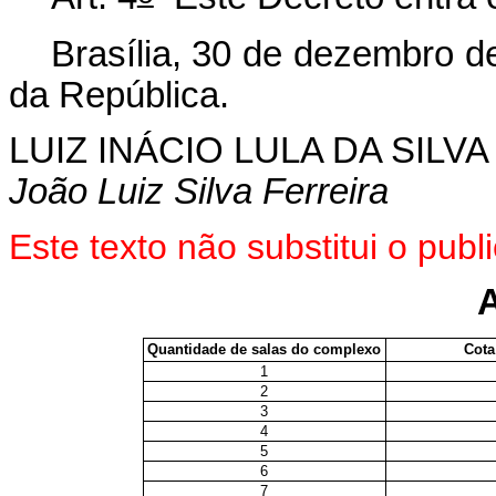
Brasília, 30 de dezembro d
da República.
LUIZ INÁCIO LULA DA SILVA
João Luiz Silva Ferreira
Este texto não substitui o pu
Quantidade de salas do complexo
Cota
1
2
3
4
5
6
7