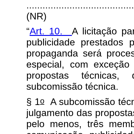
.......................................
(NR)
“
Art. 10.
A licitação p
publicidade prestados 
propaganda será proce
especial, com exceção
propostas técnicas,
subcomissão técnica.
o
§ 1
A subcomissão técni
julgamento das propostas
pelo menos, três mem