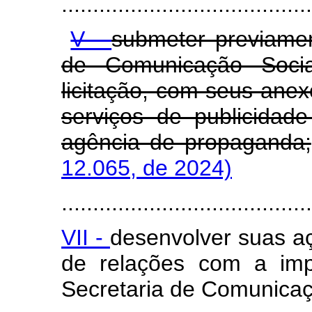
........................................
V -
submeter previamen
de Comunicação Socia
licitação, com seus anex
serviços de publicidad
agência de propaganda;
12.065, de 2024)
........................................
VII -
desenvolver suas a
de relações com a imp
Secretaria de Comunicaç