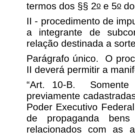
o
o
termos dos §§ 2
e 5
do 
II - procedimento de im
a integrante de subco
relação destinada a sor
Parágrafo único. O proc
II deverá permitir a man
“Art. 10-B.
Somente p
previamente cadastradas
Poder Executivo Federal
de propaganda bens o
relacionados com as a