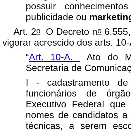
possuir conhecimento
publicidade ou
marketin
o
o
Art. 2
O Decreto n
6.555,
vigorar acrescido dos arts. 10
“
Art. 10-A.
Ato do Mi
Secretaria de Comunicaç
I - cadastramento de
funcionários de órg
Executivo Federal que
nomes de candidatos a 
técnicas, a serem esco