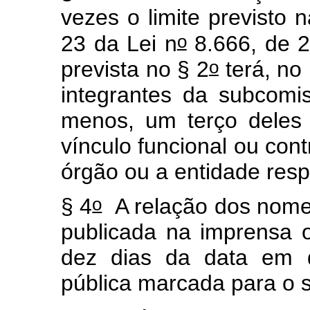
vezes o limite previsto n
o
23 da Lei n
8.666, de 2
o
prevista no § 2
terá, no
integrantes da subcomi
menos, um terço deles
vínculo funcional ou cont
órgão ou a entidade resp
o
§ 4
A relação dos nomes
publicada na imprensa of
dez dias da data em q
pública marcada para o s