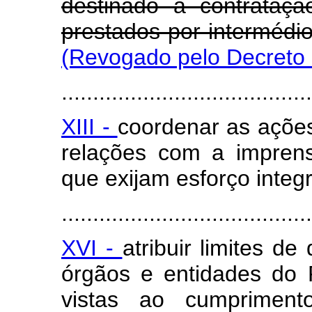
destinado à contrataçã
prestados por intermédi
(Revogado pelo Decreto 
........................................
XIII -
coordenar as açõe
relações com a impren
que exijam esforço inte
........................................
XVI -
atribuir limites d
órgãos e entidades do 
vistas ao cumprimento