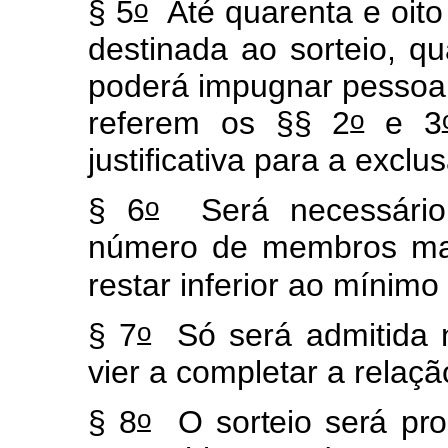
o
§ 5
Até quarenta e oito
destinada ao sorteio, qu
poderá impugnar pessoa 
o
referem os §§ 2
e 3
justificativa para a exclu
o
§ 6
Será necessário 
número de membros man
restar inferior ao mínimo
o
§ 7
Só será admitida 
vier a completar a relaç
o
§ 8
O sorteio será pro