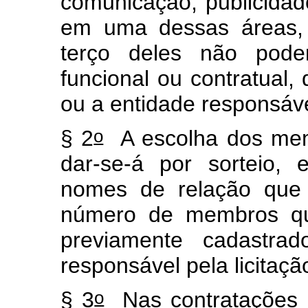
comunicação, publicida
em uma dessas áreas,
terço deles não pode
funcional ou contratual, 
ou a entidade responsáve
o
§ 2
A escolha dos mem
dar-se-á por sorteio,
nomes de relação que 
número de membros que
previamente cadastra
responsável pela licitaçã
o
§ 3
Nas contratações d