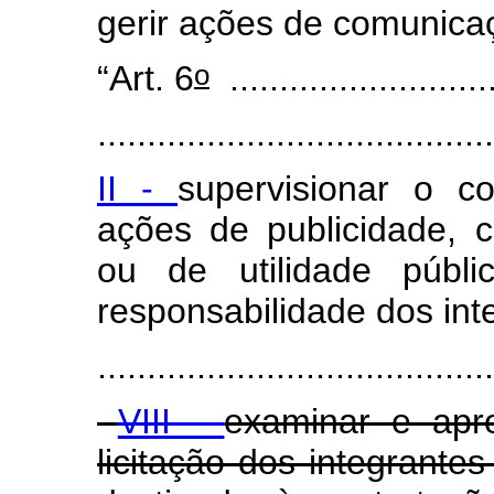
gerir ações de comunica
o
“Art. 6
...........................
........................................
II -
supervisionar o 
ações de publicidade, cl
ou de utilidade públi
responsabilidade dos in
........................................
VIII -
examinar e apr
licitação dos integrant