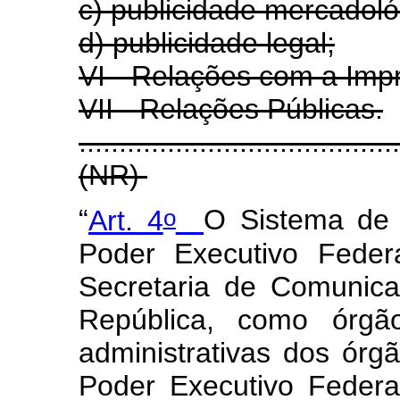
c) publicidade mercadoló
d) publicidade legal;
VI - Relações com a Imp
VII - Relações Públicas.
.......................................
(NR)
o
“
Art. 4
O Sistema de
Poder Executivo Feder
Secretaria de Comunica
República, como órgão
administrativas dos órg
Poder Executivo Federa