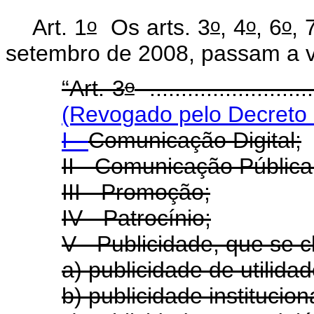
o
o
o
o
Art. 1
Os arts. 3
, 4
, 6
, 
setembro de 2008, passam a v
o
“Art. 3
...........................
(Revogado pelo Decreto 
I -
Comunicação Digital;
II - Comunicação Pública
III - Promoção;
IV - Patrocínio;
V - Publicidade, que se c
a) publicidade de utilidad
b) publicidade institucion