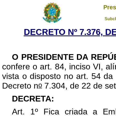
Pres
Subch
DECRETO Nº 7.376, D
O PRESIDENTE DA REPÚ
confere o art. 84, inciso VI, a
vista o disposto no art. 54 d
o
Decreto n
7.304, de 22 de s
DECRETA:
Art. 1º Fica criada a E