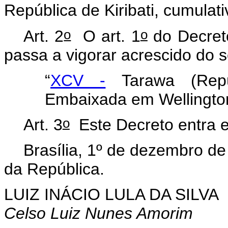
República de Kiribati, cumula
o
o
Art. 2
O art. 1
do Decret
passa a vigorar acrescido do s
“
XCV -
Tarawa (Repúb
Embaixada em Wellingto
o
Art. 3
Este Decreto entra e
Brasília, 1º de dezembro de
da República.
LUIZ INÁCIO LULA DA SILVA
Celso Luiz Nunes Amorim