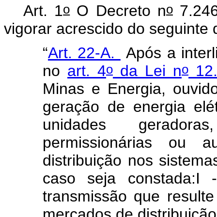
o
o
Art. 1
O Decreto n
7.246
vigorar acrescido do seguinte 
“
Art. 22-A.
Após a interl
o
o
no
art. 4
da Lei n
12.
Minas e Energia, ouvid
geração de energia elé
unidades geradoras
permissionárias ou a
distribuição nos sistemas
caso seja constada:I 
transmissão que result
mercados de distribuição