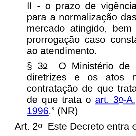
II - o prazo de vigênci
para a normalização da
mercado atingido, bem
prorrogação caso const
ao atendimento.
o
§ 3
O Ministério de M
diretrizes e os atos n
contratação de que trata
o
de que trata o
art. 3
-A.
1996
.” (NR)
o
Art. 2
Este Decreto entra e