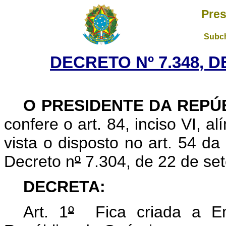
Pres
Subch
DECRETO Nº 7.348, D
O PRESIDENTE DA REPÚ
confere o art. 84, inciso VI, a
vista o disposto no art. 54 d
Decreto n
º
7.304, de 22 de se
DECRETA:
Art. 1
º
Fica criada a Emb