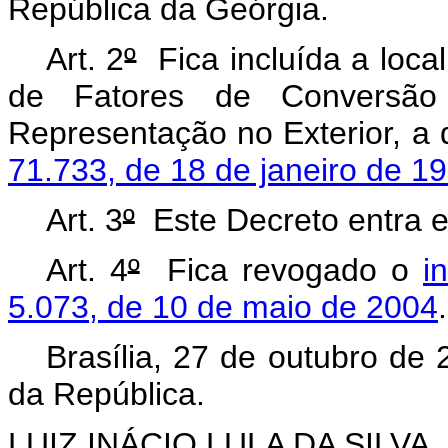
República da Geórgia.
Art. 2
º
Fica incluída a local
de Fatores de Conversão
Representação no Exterior, a 
71.733, de 18 de janeiro de 1
Art. 3
º
Este Decreto entra e
Art. 4
º
Fica revogado o
i
5.073, de 10 de maio de 2004
Brasília, 27 de outubro de
da República.
LUIZ INÁCIO LULA DA SILVA