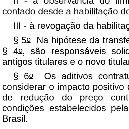
II - à observância do li
contado desde a habilitação do 
III - à revogação da habilita
o
§ 5
Na hipótese da transfer
o
§ 4
, são responsáveis soli
antigos titulares e o novo titul
o
§ 6
Os aditivos contrat
considerar o impacto positiv
de redução do preço cont
condições estabelecidos pel
Brasil.