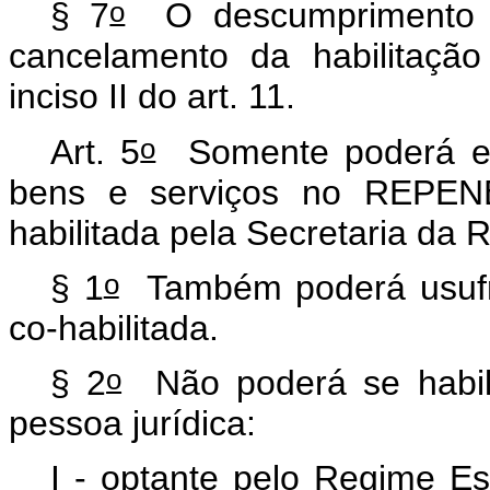
o
§ 7
O descumprimento d
cancelamento da habilitação
inciso II do art. 11.
o
Art. 5
Somente poderá efe
bens e serviços no REPENE
habilitada pela Secretaria da 
o
§ 1
Também poderá usufru
co-habilitada.
o
§ 2
Não poderá se habili
pessoa jurídica:
I - optante pelo Regime Es