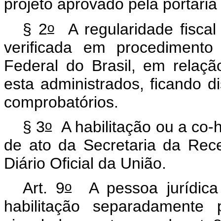
projeto aprovado pela portari
o
§ 2
A regularidade fiscal
verificada em procedimento
Federal do Brasil, em relaçã
esta administrados, ficando 
comprobatórios.
o
§ 3
A habilitação ou a co-h
de ato da Secretaria da Rece
Diário Oficial da União.
o
Art. 9
A pessoa jurídica d
habilitação separadamente 