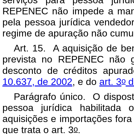
serviços para pessoa jurídi
REPENEC não impede a manut
pela pessoa jurídica vendedor
regime de apuração não cumul
Art. 15. A aquisição de b
prevista no REPENEC não ge
desconto de créditos apur
o
10.637, de 2002
, e do
art. 3
d
Parágrafo único. O dispos
pessoa jurídica habilitada 
aquisições e importações fo
o
que trata o art. 3
.