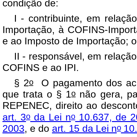
condição de:
I - contribuinte, em relaç
Importação, à COFINS-Importa
e ao Imposto de Importação; 
II - responsável, em relaçã
COFINS e ao IPI.
o
§ 2
O pagamento dos acré
o
que trata o § 1
não gera, par
REPENEC, direito ao descont
o
o
art. 3
da Lei n
10.637, de 2
o
2003
, e do
art. 15 da Lei n
10.