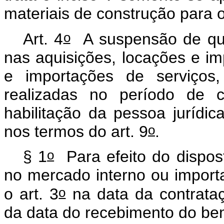
materiais de construção para o
o
Art. 4
A suspensão de que 
nas aquisições, locações e i
e importações de serviços,
realizadas no período de 
habilitação da pessoa jurídica 
o
nos termos do art. 9
.
o
§ 1
Para efeito do dispo
no mercado interno ou import
o
o art. 3
na data da contrata
da data do recebimento do be