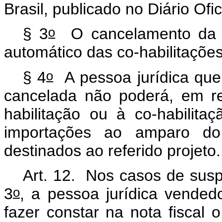
Brasil, publicado no Diário Ofi
o
§ 3
O cancelamento da ha
automático das co-habilitações
o
§ 4
A pessoa jurídica que t
cancelada não poderá, em re
habilitação ou à co-habilita
importações ao amparo d
destinados ao referido projeto
Art. 12. Nos casos de suspe
o
3
, a pessoa jurídica vended
fazer constar na nota fiscal