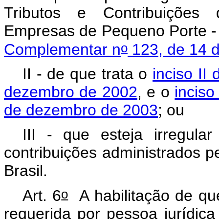
Tributos e Contribuições
Empresas de Pequeno Porte - 
o
Complementar n
123, de 14 
II - de que trata o
inciso II 
dezembro de 2002
, e o
inciso
de dezembro de 2003
; ou
III - que esteja irregul
contribuições administrados p
Brasil.
o
Art. 6
A habilitação de que 
requerida por pessoa jurídica d