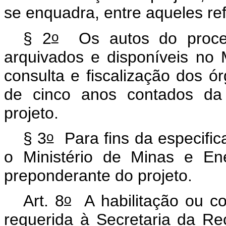
se enquadra, entre aqueles ref
o
§ 2
Os autos do process
arquivados e disponíveis no 
consulta e fiscalização dos ór
de cinco anos contados da 
projeto.
o
§ 3
Para fins da especifica
o Ministério de Minas e En
preponderante do projeto.
o
Art. 8
A habilitação ou c
requerida à Secretaria da Re