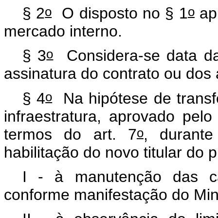
o
o
§ 2
O disposto no § 1
apl
mercado interno.
o
§ 3
Considera-se data da
assinatura do contrato ou dos 
o
§ 4
Na hipótese de transfe
infraestratura, aprovado pel
o
termos do art. 7
, durant
habilitação do novo titular do 
I - à manutenção das cara
conforme manifestação do Mini