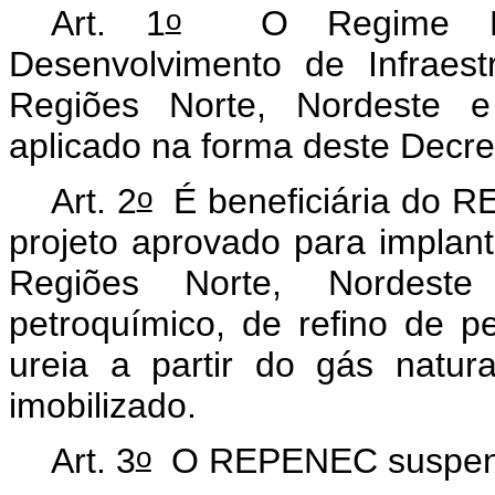
o
Art. 1
O Regime Espe
Desenvolvimento de Infraestr
Regiões Norte, Nordeste 
aplicado na forma deste Decre
o
Art. 2
É beneficiária do R
projeto aprovado para implant
Regiões Norte, Nordeste
petroquímico, de refino de 
ureia a partir do gás natur
imobilizado.
o
Art. 3
O REPENEC suspen