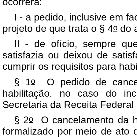
ocorrerá:
I - a pedido, inclusive em fa
o
projeto de que trata o § 4
do a
II - de ofício, sempre qu
satisfazia ou deixou de sati
cumprir os requisitos para hab
o
§ 1
O pedido de cancela
habilitação, no caso do in
Secretaria da Receita Federal 
o
§ 2
O cancelamento da hab
formalizado por meio de ato 