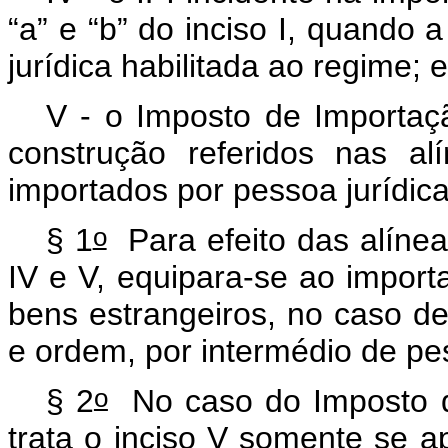
“a” e “b” do inciso I, quando 
jurídica habilitada ao regime; e
V - o Imposto de Importaç
construção referidos nas al
importados por pessoa jurídica
o
§ 1
Para efeito das alíneas 
IV e V, equipara-se ao import
bens estrangeiros, no caso de
e ordem, por intermédio de pe
o
§ 2
No caso do Imposto d
trata o inciso V somente se a