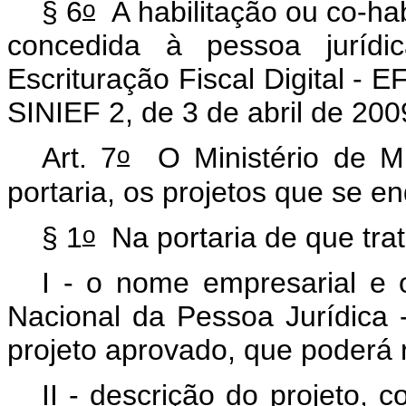
o
§ 6
A habilitação ou co-h
concedida à pessoa juríd
Escrituração Fiscal Digital - 
SINIEF 2, de 3 de abril de 20
o
Art. 7
O Ministério de Mi
portaria, os projetos que se e
o
§ 1
Na portaria de que tra
I - o nome empresarial e 
Nacional da Pessoa Jurídica -
projeto aprovado, que poderá
II - descrição do projeto,