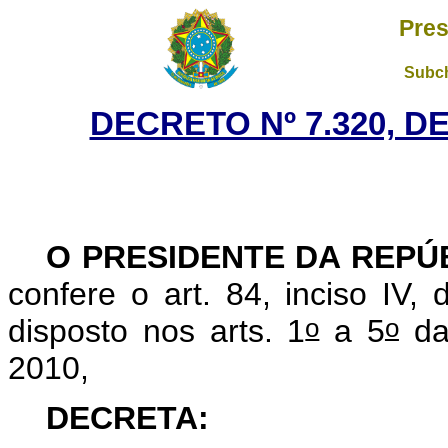
Pres
Subch
DECRETO Nº 7.320, D
O PRESIDENTE DA REPÚ
confere o art. 84, inciso IV,
o
o
disposto nos arts. 1
a 5
da
2010,
DECRETA: