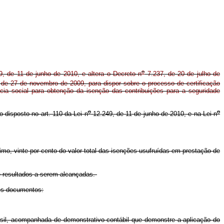
o
, de 11 de junho de 2010, e altera o Decreto n
7.237, de 20 de julho de
de 27 de novembro de 2009, para dispor sobre o processo de certificação
cia social para obtenção da isenção das contribuições para a seguridade
o
o
o disposto no art. 110 da Lei n
12.249, de 11 de junho de 2010, e na Lei n
imo, vinte por cento do valor total das isenções usufruídas em prestação de
e resultados a serem alcançadas.
tes documentos:
asil, acompanhada de demonstrativo contábil que demonstre a aplicação do