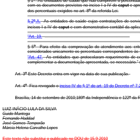
§ 1
As entidades de saúde que não cumprirem o percentual m
com os documentos previstos no inciso I a IV do
caput
e apr
o
dos percentuais exigidos no art. 8
da referida Lei.
.........................................................................................
o
§ 2
-A.
As entidades de saúde cujas contratações de serviç
incisos I a IV do
caput
e com demonstrativo contábil da aplicaç
......................................................................................
“Art. 19.
....................................................................
.........................................................................................
o
§ 5
Para efeito da comprovação do atendimento aos critéri
considerados unicamente os percentuais correspondentes às i
“Art. 47.
As entidades que protocolaram requerimento de co
complementar a documentação apresentada, se necessário.”
o
Art. 3
Este Decreto entra em vigor na data de sua publicação.
o
Art. 4
Fica revogado o
inciso IV do § 1º do art. 19 do Decreto nº 7
o
o
Brasília, 14 de setembro de 2010;189
da Independência e 122
da R
LUIZ INÁCIO LULA DA SILVA
Guido Mantega
Fernando Haddad
José Gomes Temporão
Márcia Helena Carvalho Lopes
Este texto não substitui o publicado no DOU de 15.9.2010