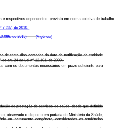
s e respectivos dependentes, prevista em norma coletiva de trabalho.
º 7.237, de 2010.
10.086, de 2019)
(Vigência)
de trinta dias contados da data da notificação da entidade
o
o
do art. 24 da Lei n
12.101, de 2009.
ídos com os documentos necessários em prazo suficiente para
lação de prestação de serviços de saúde, desde que definido
o, observado o disposto em portaria do Ministério da Saúde,
ênio ou instrumento congênere, consideradas as tendências