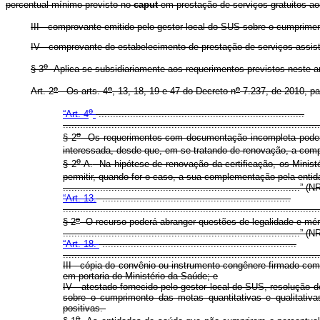
percentual mínimo previsto no
caput
em prestação de serviços gratuitos a
III - comprovante emitido pelo gestor local do SUS sobre o cumprimen
IV - comprovante do estabelecimento de prestação de serviços assist
o
§ 3
Aplica-se subsidiariamente aos requerimentos previstos neste a
o
o
o
Art. 2
Os arts. 4
, 13, 18, 19 e 47 do Decreto n
7.237, de 2010, pa
o
“Art. 4
........................................................................
.........................................................................................
o
§ 2
Os requerimentos com documentação incompleta poderão 
interessada, desde que, em se tratando de renovação, a com
o
§ 2
-A.
Na hipótese de renovação da certificação, os Minist
permitir, quando for o caso, a sua complementação pela entid
...................................................................................” (
“Art. 13.
..................................................................
.........................................................................................
o
§ 2
O recurso poderá abranger questões de legalidade e méri
...................................................................................” (N
“Art. 18.
....................................................................
..........................................................................................
III - cópia do convênio ou instrumento congênere
firmado com 
em portaria do Ministério da Saúde
; e
IV - atestado fornecido pelo gestor local do SUS,
resolução de
sobre o cumprimento das metas quantitativas e qualitativ
positivas.
o