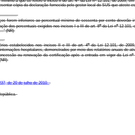
ínimo a que se refere o inciso II do art. 4
da Lei n
12.101, de 2009, em 
esentar cópia da declaração fornecida pelo gestor local do SUS que ateste e
...............
os forem inferiores ao percentual mínimo de sessenta por cento deverão i
o
o
ão dos percentuais exigidos nos incisos I a III do art. 8
da Lei n
12.101, 
.......” (NR)
....
o
os estabelecidos nos incisos II e III do art. 4
da Lei 12.101, de 2009, 
nternações hospitalares, demonstrados por meio dos relatórios anuais de ati
o
ncessão ou renovação da certificação após a entrada em vigor da Lei n
 (NR)
.237, de 20 de julho de 2010.
epública.