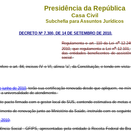
Presidência da República
Casa Civil
Subchefia para Assuntos Jurídicos
DECRETO Nº 7.300, DE 14 DE SETEMBRO DE 2010.
o
Regulamenta o art. 110 da Lei n
12.249
o
2010, que regulamenta a Lei n
12.101, 
das entidades beneficentes de assistên
social.
fere o art. 84, incisos IV e VI, alínea “a”, da Constituição, e tendo em vista 
e junho de 2010
, terão sua certificação renovada desde que apliquem, no mín
 a universalidade de atendimento.
te pacto firmado com o gestor local do SUS, contendo estimativa de metas 
rimento de renovação junto ao Ministério da Saúde, instruído com os seguin
e 2010;
ência Social - GFIPS, apresentadas pela entidade à Receita Federal do Br