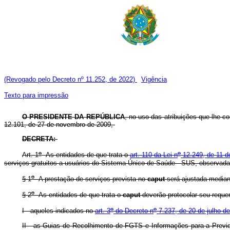
(Revogado pelo Decreto nº 11.252, de 2022)
Vigência
Texto para impressão
O PRESIDENTE DA REPÚBLICA
, no uso das atribuições que lhe con
12.101, de 27 de novembro de 2009,
DECRETA:
o
o
Art. 1
As entidades de que trata o
art. 110 da Lei n
12.249, de 11 d
serviços gratuitos a usuários do Sistema Único de Saúde - SUS, observada
o
§ 1
A prestação de serviços prevista no
caput
será ajustada median
o
§ 2
As entidades de que trata o
caput
deverão protocolar seu reque
o
o
I - aqueles indicados no
art. 3
do Decreto n
7.237, de 20 de julho d
II - as Guias de Recolhimento de FGTS e Informações para a Previd