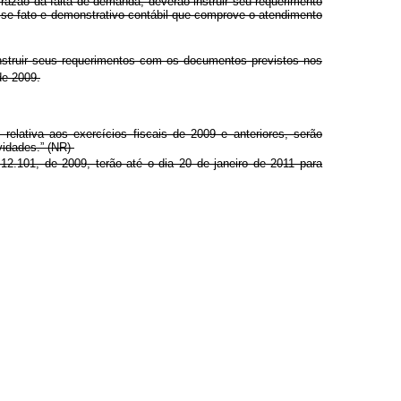
razão da falta de demanda, deverão instruir seu requerimento
sse fato e demonstrativo contábil que comprove o atendimento
nstruir seus requerimentos com os documentos previstos nos
de 2009.
relativa aos exercícios fiscais de 2009 e anteriores, serão
vidades.” (NR)
12.101, de 2009, terão até o dia 20 de janeiro de 2011 para