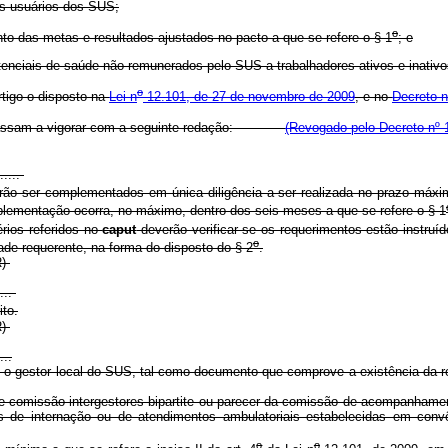
os usuários dos SUS;
o
to das metas e resultados ajustados no pacto a que se refere o § 1
; e
enciais de saúde não remunerados pelo SUS a trabalhadores ativos e inativo
o
rtigo o disposto na
Lei n
12.101, de 27 de novembro de 2009
, e no
Decreto n
ssam a vigorar com a seguinte redação:
(Revogado pelo Decreto nº 
......
ser complementados em única diligência a ser realizada no prazo máximo 
plementação ocorra, no máximo, dentro dos seis meses a que se refere o § 1
érios referidos no
caput
deverão verificar se os requerimentos estão instru
o
ade requerente, na forma do disposto do § 2
.
NR)
....
to.
R)
...
o gestor local do SUS, tal como documento que comprove a existência da re
 comissão intergestores bipartite ou parecer da comissão de acompanhament
as de internação ou de atendimentos ambulatoriais estabelecidas em conv
o
o