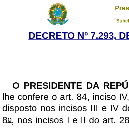
Pres
Subch
DECRETO Nº 7.293, D
O PRESIDENTE DA REPÚ
lhe confere o art. 84, inciso I
disposto nos incisos III e IV d
o
8
, nos incisos I e II do art. 2