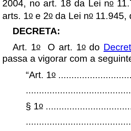
o
2004
, no art. 18 da Lei n
11.
o
o
o
arts. 1
e 2
da Lei n
11.945, 
DECRETA:
o
o
Art. 1
O art. 1
do
Decre
passa a vigorar com a seguin
o
“Art. 1
............................
........................................
o
§ 1
.................................
........................................