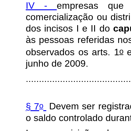
IV -
empresas que 
comercialização ou distr
dos incisos I e II do
cap
às pessoas referidas nos 
o
observados
os arts. 1
e
junho de 2009.
........................................
o
§ 7
Devem ser registra
o saldo controlado duran