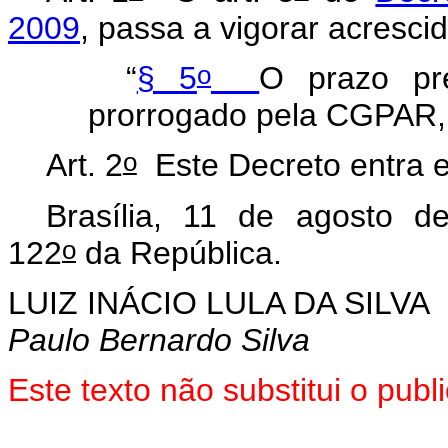
2009
, passa a vigorar acresci
o
“
§ 5
O prazo pr
prorrogado pela CGPAR, 
o
Art. 2
Este Decreto entra e
Brasília, 11 de agosto d
o
122
da República.
LUIZ INÁCIO LULA DA SILVA
Paulo Bernardo Silva
Este texto não substitui o pu