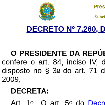
Pres
Subch
DECRETO Nº 7.260, 
O PRESIDENTE DA REPÚ
confere o art. 84, inciso IV,
o
disposto no § 3
do art. 71 d
2009,
DECRETA:
o
o
Art. 1
O art. 5
do
Decr