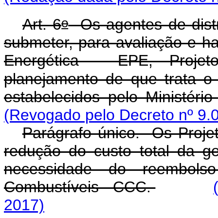
o
Art. 6
Os agentes de distr
submeter, para avaliação e h
Energética - EPE, Proje
planejamento de que trata o 
estabelecidos pelo Ministér
(Revogado pelo Decreto nº 9.
Parágrafo único. Os Proje
redução do custo total da g
necessidade do reembol
Combustíveis - CCC.
2017)