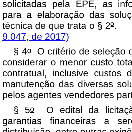
solicitadas pela EPE, as in
para a elaboração das soluç
técnica de que trata o § 2
º
9.047, de 2017)
o
§ 4
O critério de seleção d
considerar o menor custo tot
contratual, inclusive custos
manutenção das diversas sol
pelos agentes vendedores parti
o
§ 5
O edital da licitaç
garantias financeiras a s
distribuição, entre outras exig