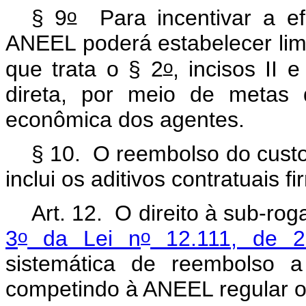
o
§ 9
Para incentivar a efi
ANEEL poderá estabelecer lim
o
que trata o § 2
, incisos II 
direta, por meio de metas 
econômica dos agentes.
§ 10. O reembolso do custo 
inclui os aditivos contratuais 
Art. 12. O direito à sub-r
o
o
3
da Lei n
12.111, de 2
sistemática de reembolso a
competindo à ANEEL regular o 