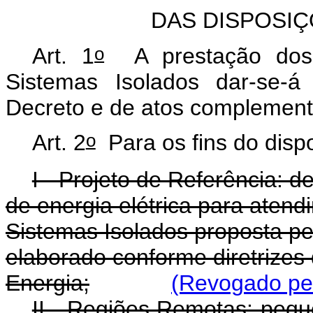
DAS DISPOSI
o
Art. 1
A prestação dos s
Sistemas Isolados dar-se-á
Decreto e de atos complement
o
Art. 2
Para os fins do dispo
I - Projeto de Referência: 
de energia elétrica para aten
Sistemas Isolados proposta pel
elaborado conforme diretrizes 
Energia;
(Revogado pel
II - Regiões Remotas: peq