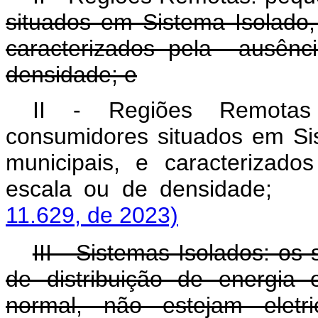
situados em Sistema Isolado,
caracterizados pela ausênc
densidade; e
II - Regiões Remota
consumidores situados em Si
municipais, e caracterizad
escala ou de densidad
11.629, de 2023)
III - Sistemas Isolados: os 
de distribuição de energia 
normal, não estejam eletr