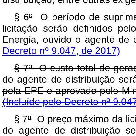
§ 6
º
O período de suprimen
licitação serão definidos pe
Energia, ouvido o agent
Decreto nº 9.047, de 2017)
§ 7
º
O custo total de gera
do agente de distribuição ser
pela EPE e aprovado pelo 
(Incluído pelo Decreto nº 9.04
§ 7
º
O preço máximo da lic
do agente de distribuição s