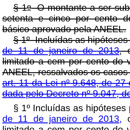
o
§ 1
O montante a ser sub-
setenta e cinco por cento d
básico aprovado pela ANEEL.
§ 1º Incluídas as hipóteses
de 11 de janeiro de 2013
, 
limitado a cem por cento do 
ANEEL, ressalvados os caso
art. 11 da Lei nº 9.648, de 2
dada pelo Decreto nº 9.047, d
§ 1º Incluídas as hipóteses
de 11 de janeiro de 2013,
o
limitado a cem por cento do 