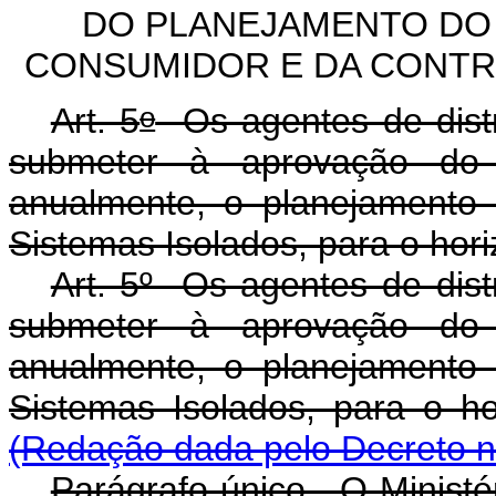
DO PLANEJAMENTO DO
CONSUMIDOR E DA CONTR
o
Art. 5
Os agentes de distr
submeter à aprovação do 
anualmente, o planejamento
Sistemas Isolados, para o hor
Art. 5º Os agentes de dist
submeter à aprovação do 
anualmente, o planejamento
Sistemas Isolados, par
(Redação dada pelo Decreto n
Parágrafo único. O Ministé