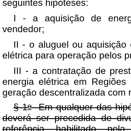
seguintes hipóteses:
I - a aquisição de energ
vendedor;
II - o aluguel ou aquisiçã
elétrica para operação pelos p
III - a contratação de pre
energia elétrica em Regiõe
geração descentralizada com 
o
§ 1
Em qualquer das hipó
deverá ser precedida de div
referência habilitado pe