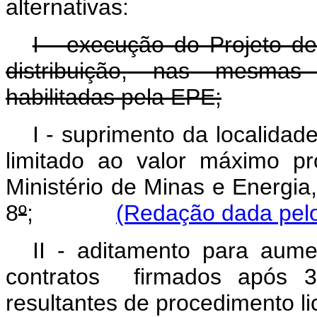
alternativas:
I - execução do Projeto de
distribuição, nas mesmas 
habilitadas pela EPE;
I - suprimento da localidade
limitado ao valor máximo p
Ministério de Minas e Energia
8
º
;
(Redação dada pelo
II - aditamento para aum
contratos firmados após 
resultantes de procedimento lici