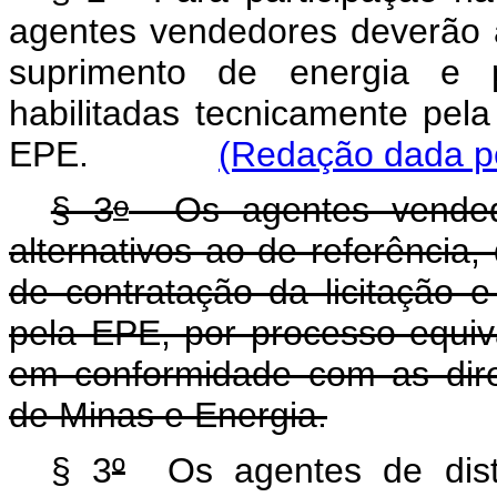
agentes vendedores deverão 
suprimento de energia e p
habilitadas tecnicamente pel
EPE.
(Redação dada pe
o
§ 3
Os agentes vendedor
alternativos ao de referênci
de contratação da licitação 
pela EPE, por processo equiv
em conformidade com as diret
de Minas e Energia.
§ 3
º
Os agentes de distr