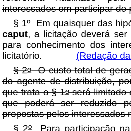
interessados em participar do p
§ 1º Em quaisquer das hipót
caput
, a licitação deverá ser
para conhecimento dos inter
licitatório.
(Redação dad
o
§ 2
O custo total de gera
do agente de distribuição, p
o
que trata o § 1
será limitado
que poderá ser reduzido p
propostas pelos interessados no
§ 2
º
Para participação na l