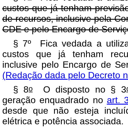
custos que já tenham previsã
de recursos, inclusive pela C
CDE e pelo Encargo de Serviç
§ 7º Fica vedada a utili
custos que já tenham recur
inclusive pelo Encargo 
(Redação dada pelo Decreto n
o
§ 8
O disposto no § 3
geração enquadrado no
art. 
desde que não esteja incluí
elétrica e potência associada.