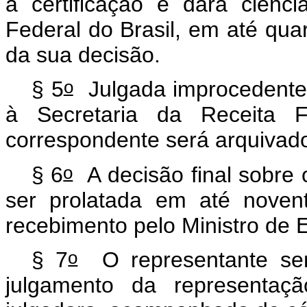
a certificação e dará ciênc
Federal do Brasil, em até qua
da sua decisão.
o
§ 5
Julgada improcedente 
à Secretaria da Receita F
correspondente será arquivad
o
§ 6
A decisão final sobre o
ser prolatada em até noven
recebimento pelo Ministro de 
o
§ 7
O representante ser
julgamento da representaçã