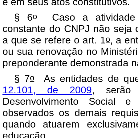
e em seus atos constitutivos.
o
§ 6
Caso a atividade e
constante do CNPJ não seja
o
a que se refere o art. 1
, a en
ou sua renovação no Ministér
preponderante demonstrada na 
o
§ 7
As entidades de que
12.101, de 2009
, serão 
Desenvolvimento Social
observados os demais requisi
quando atuarem exclusiva
educação.