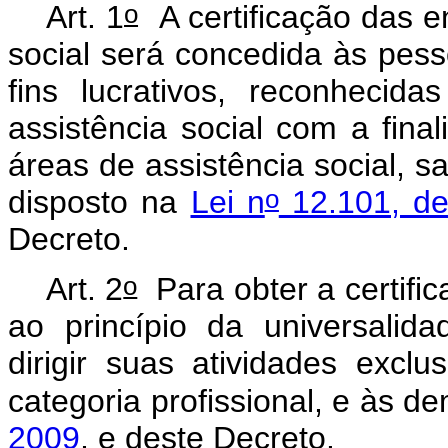
o
Art. 1
A certificação das e
social será concedida às pesso
fins lucrativos, reconhecid
assistência social com a fina
áreas de assistência social,
o
disposto na
Lei n
12.101, d
Decreto.
o
Art. 2
Para obter a certifi
ao princípio da universali
dirigir suas atividades exc
categoria profissional, e às d
2009
, e deste Decreto.