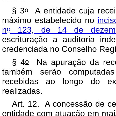
o
§ 3
A entidade cuja receit
máximo estabelecido no
incis
o
n
123, de 14 de dezem
escrituração a auditoria inde
credenciada no Conselho Regi
o
§ 4
Na apuração da recei
também serão computada
recebidas ao longo do exe
realizadas.
Art. 12. A concessão de ce
entidade com atuação em mais