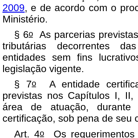
2009
, e de acordo com o proc
Ministério.
o
§ 6
As parcerias previstas
tributárias decorrentes da
entidades sem fins lucrativ
legislação vigente.
o
§ 7
A entidade certific
previstas nos Capítulos I, II,
área de atuação, durante
certificação, sob pena de seu
o
Art. 4
Os requerimentos d