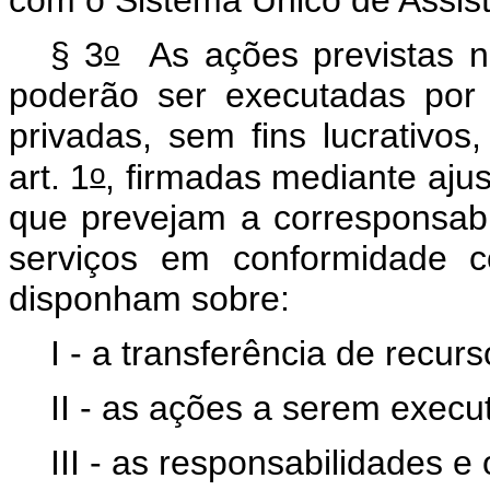
o
§ 3
As ações previstas nos
poderão ser executadas por 
privadas, sem fins lucrativo
o
art. 1
, firmadas mediante aju
que prevejam a corresponsabi
serviços em conformidade
disponham sobre:
I - a transferência de recurs
II - as ações a serem execu
III - as responsabilidades e