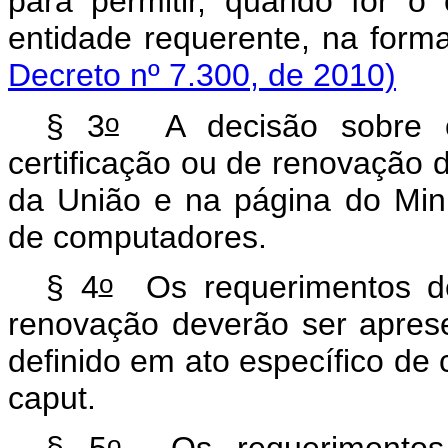
para permitir, quando for 
entidade requerente, na form
Decreto nº 7.300, de 2010)
o
§ 3
A decisão sobre o
certificação ou de renovação d
da União e na página do Mini
de computadores.
o
§ 4
Os requerimentos de
renovação deverão ser aprese
definido em ato específico de 
caput.
o