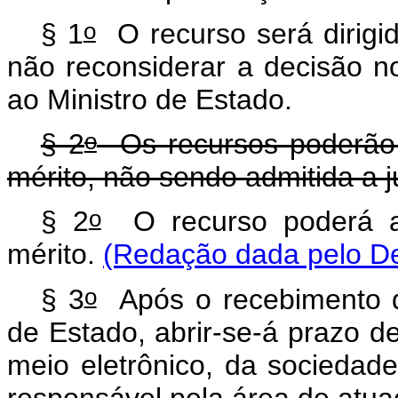
o
§ 1
O recurso será dirigid
não reconsiderar a decisão n
ao Ministro de Estado.
o
§ 2
Os recursos poderão 
mérito, não sendo admitida a
o
§ 2
O recurso poderá ab
mérito.
(Redação dada pelo De
o
§ 3
Após o recebimento da
de Estado, abrir-se-á prazo d
meio eletrônico, da sociedade 
responsável pela área de atu