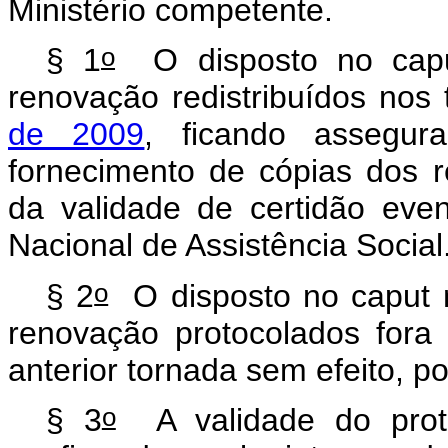
Ministério competente.
o
§ 1
O disposto no caput
renovação redistribuídos nos
de 2009
, ficando assegur
fornecimento de cópias dos r
da validade de certidão eve
Nacional de Assistência Social
o
§ 2
O disposto no caput n
renovação protocolados fora 
anterior tornada sem efeito, p
o
§ 3
A validade do proto