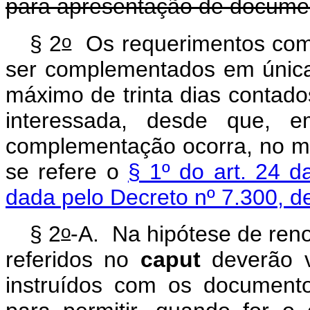
para apresentação de documen
o
§ 2
Os requerimentos com
ser complementados em única 
máximo de trinta dias contado
interessada, desde que, 
complementação ocorra, no m
se refere o
§ 1º do art. 24 d
dada pelo Decreto nº 7.300, d
o
§ 2
-A.
Na hipótese de reno
referidos no
caput
deverão v
instruídos com os documento