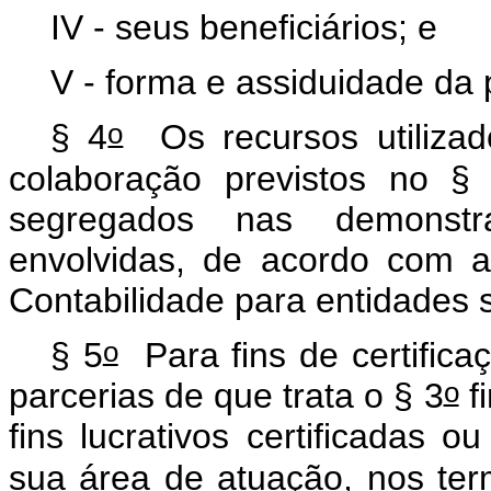
IV - seus beneficiários; e
V - forma e assiduidade da 
o
§ 4
Os recursos utilizad
colaboração previstos no §
segregados nas demonstr
envolvidas, de acordo com 
Contabilidade para entidades s
o
§ 5
Para fins de certifica
o
parcerias de que trata o § 3
f
fins lucrativos certificadas o
sua área de atuação, nos te