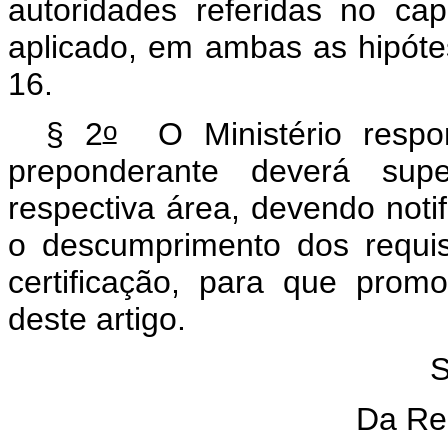
autoridades referidas no ca
aplicado, em ambas as hipótes
16.
o
§ 2
O Ministério respo
preponderante deverá sup
respectiva área, devendo notif
o descumprimento dos requi
certificação, para que pro
deste artigo.
S
Da Re