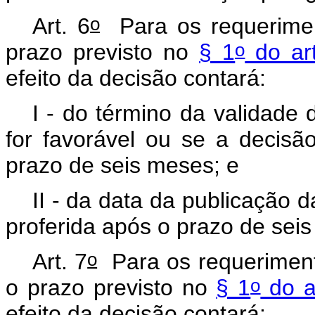
o
Art. 6
Para os requerimen
o
prazo previsto no
§ 1
do art
efeito da decisão contará:
I - do término da validade d
for favorável ou se a decisão
prazo de seis meses; e
II - da data da publicação d
proferida após o prazo de sei
o
Art. 7
Para os requeriment
o
o prazo previsto no
§ 1
do ar
efeito da decisão contará: