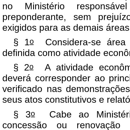
no Ministério responsá
preponderante, sem prejuíz
exigidos para as demais áreas
o
§ 1
Considera-se área d
definida como atividade econô
o
§ 2
A atividade econômi
deverá corresponder ao princ
verificado nas demonstrações
seus atos constitutivos e relató
o
§ 3
Cabe ao Ministério
concessão ou renovação 