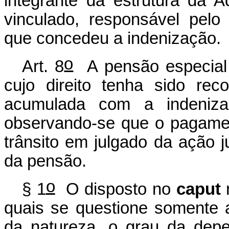
integrante da estrutura da 
vinculado, responsável pel
que concedeu a indenização.
o
Art. 8
A pensão especial
cujo direito tenha sido rec
acumulada com a indeniza
observando-se que o pagame
trânsito em julgado da ação 
da pensão.
o
§ 1
O disposto no
caput
n
quais se questione somente 
da natureza, o grau da depe