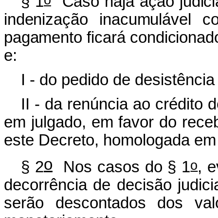
§ 1
Caso haja ação judicia
indenização inacumulável 
pagamento ficará condicionad
e:
I - do pedido de desistênci
II - da renúncia ao crédito 
em julgado, em favor do rece
este Decreto, homologada em 
o
o
§ 2
Nos casos do § 1
, 
decorrência de decisão judici
serão descontados dos val