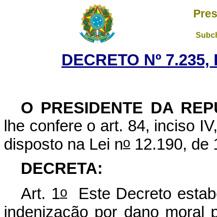
Pres
Subch
DECRETO Nº 7.235, 
O PRESIDENTE DA REP
lhe confere o art. 84, inciso I
o
disposto na Lei n
12.190, de 
DECRETA:
o
Art. 1
Este Decreto estab
indenização por dano moral 