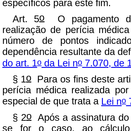
específicos para este fim.
o
Art. 5
O pagamento da 
realização de perícia médica
número de pontos indicad
dependência resultante da de
o
o
do art. 1
da Lei n
7.070, de 
o
§ 1
Para os fins deste art
perícia médica realizada p
o
especial de que trata a
Lei n
7
o
§ 2
Após a assinatura do 
se for o caso, ao cálcul