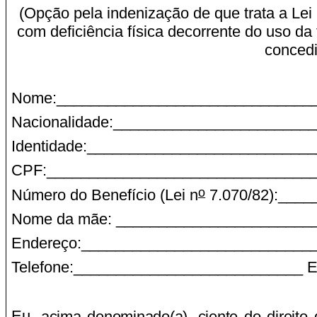
(Opção pela indenização de que trata a Lei
com deficiência física decorrente do uso 
concedi
Nome:______________________________
Nacionalidade:________________________
Identidade:__________________________
CPF:________________________________
o
Número do Benefício (Lei n
7.070/82):___
Nome da mãe: _______________________
Endereço:___________________________
Telefone:___________________________ 
Eu
, acima denominado(a), ciente do direito