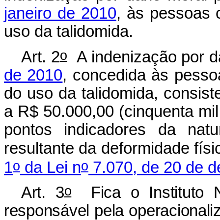
janeiro de 2010
, às pessoas c
uso da talidomida.
o
Art. 2
A indenização por d
de 2010
, concedida às pessoa
do uso da talidomida, consist
a R$ 50.000,00 (cinquenta mil
pontos indicadores da nat
resultante da deformidade fís
o
o
1
da Lei n
7.070, de 20 de 
o
Art. 3
Fica o Instituto 
responsável pela operacional