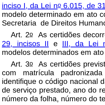
o
inciso I, da Lei n
6.015, de 3
modelo determinado em ato con
Secretaria de Direitos Humano
o
Art. 2
As certidões decorre
29, incisos II
e
III, da Lei 
modelos determinados em ato d
o
Art. 3
As certidões previst
com matrícula padronizada
identifique o código nacional d
de serviço prestado, ano do reg
número da folha, número do ter