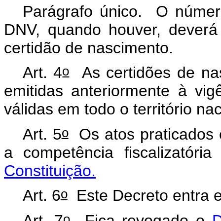
Parágrafo único. O númer
DNV, quando houver, deverá
certidão de nascimento.
o
Art. 4
As certidões de nas
emitidas anteriormente à vi
válidas em todo o território nac
o
Art. 5
Os atos praticados 
a competência fiscalizatóri
Constituição.
o
Art. 6
Este Decreto entra e
o
Art. 7
Fica revogado o
D