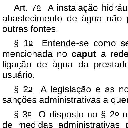
o
Art. 7
A instalação hidrául
abastecimento de água não 
outras fontes.
o
§ 1
Entende-se como send
mencionada no
caput
a rede
ligação de água da prestad
usuário.
o
§ 2
A legislação e as no
sanções administrativas a quem
o
o
§ 3
O disposto no § 2
nã
de medidas administrativas p