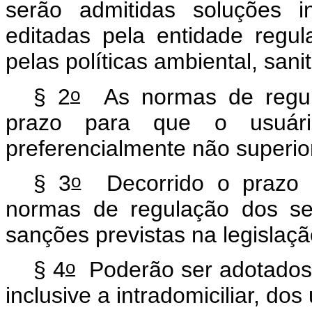
serão admitidas soluções i
editadas pela entidade regu
pelas políticas ambiental, sani
o
§ 2
As normas de regula
prazo para que o usuári
preferencialmente não superio
o
§ 3
Decorrido o prazo p
normas de regulação dos ser
sanções previstas na legislação
o
§ 4
Poderão ser adotados s
inclusive a intradomiciliar, do