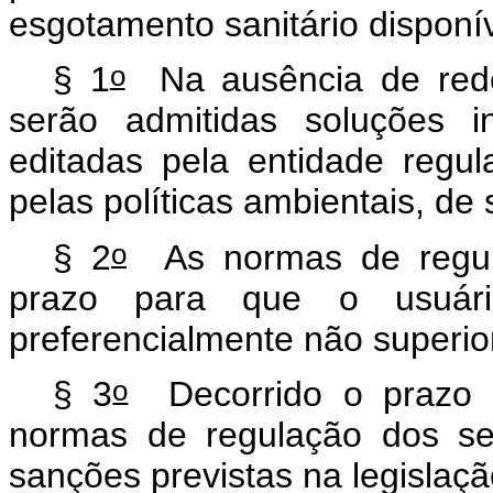
esgotamento sanitário disponí
o
§ 1
Na ausência de rede 
serão admitidas soluções i
editadas pela entidade regu
pelas políticas ambientais, de
o
§ 2
As normas de regula
prazo para que o usuári
preferencialmente não superio
o
§ 3
Decorrido o prazo p
normas de regulação dos ser
sanções previstas na legislação