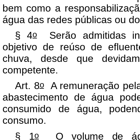
bem como a responsabilizaçã
água das redes públicas ou do
o
§ 4
Serão admitidas inst
objetivo de reúso de eflue
chuva, desde que devidame
competente.
o
Art. 8
A remuneração pela 
abastecimento de água pod
consumido de água, podend
consumo.
o
§ 1
O volume de água