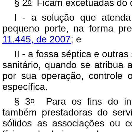
o
§ 2
Ficam excetuadas do d
I - a solução que atenda
pequeno porte, na forma pr
11.445, de 2007;
e
II - a fossa séptica e outra
sanitário, quando se atribua 
por sua operação, controle 
específica.
o
§ 3
Para os fins do in
também prestadoras do serv
sólidos as associações ou c