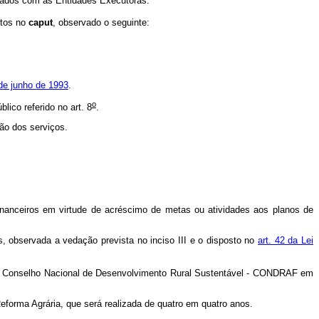
rmados com as Entidades Executoras.
stos no
caput
, observado o seguinte:
 de junho de 1993
.
o
lico referido no art. 8
.
ção dos serviços.
inanceiros em virtude de acréscimo de metas ou atividades aos planos de
 observada a vedação prevista no inciso III e o disposto no
art. 42 da Lei
o Conselho Nacional de Desenvolvimento Rural Sustentável - CONDRAF em
eforma Agrária, que será realizada de quatro em quatro anos.