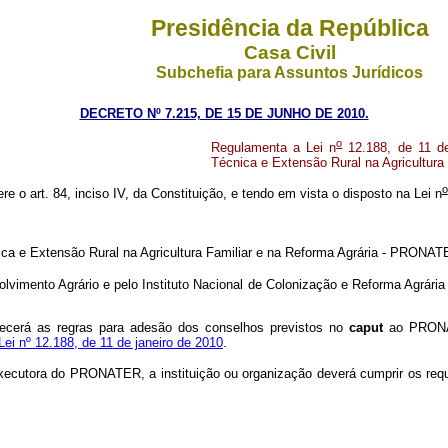
Presidência da República
Casa Civil
Subchefia para Assuntos Jurídicos
DECRETO Nº 7.215, DE 15 DE JUNHO DE 2010.
o
Regulamenta a Lei n
12.188, de 11 de
Técnica e Extensão Rural na Agricultur
o
ere o art. 84, inciso IV, da Constituição, e tendo em vista o disposto na Lei n
a e Extensão Rural na Agricultura Familiar e na Reforma Agrária - PRONATE
mento Agrário e pelo Instituto Nacional de Colonização e Reforma Agrária
lecerá as regras para adesão dos conselhos previstos no
caput
ao PRONAT
 Lei nº 12.188, de 11 de janeiro de 2010
.
ecutora do PRONATER, a instituição ou organização deverá cumprir os requ