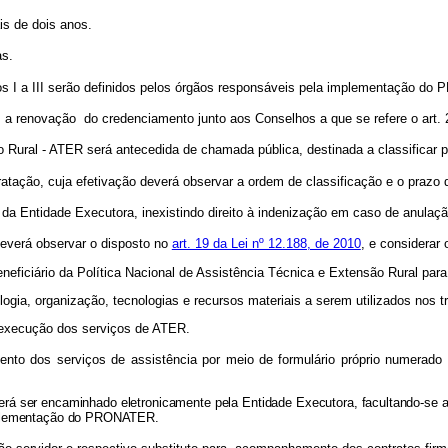
ais de dois anos.
as.
os I a III serão definidos pelos órgãos responsáveis pela implementação d
 a renovação do credenciamento junto aos Conselhos a que se refere o art. 
 Rural - ATER será antecedida de chamada pública, destinada a classificar 
atação, cuja efetivação deverá observar a ordem de classificação e o prazo 
a Entidade Executora, inexistindo direito à indenização em caso de anula
everá observar o disposto no
art. 19 da Lei nº 12.188, de 2010
, e considerar 
beneficiário da Política Nacional de Assistência Técnica e Extensão Rural par
ogia, organização, tecnologias e recursos materiais a serem utilizados nos t
 a execução dos serviços de ATER.
 dos serviços de assistência por meio de formulário próprio numerado e 
erá ser encaminhado eletronicamente pela Entidade Executora, facultando-se a 
 implementação do PRONATER.