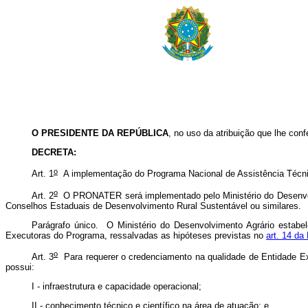
O PRESIDENTE DA REPÚBLICA
, no uso da atribuição que lhe conf
DECRETA:
o
Art. 1
A implementação do Programa Nacional de Assistência Técnic
o
Art. 2
O PRONATER será implementado pelo Ministério do Desenvolvi
Conselhos Estaduais de Desenvolvimento Rural Sustentável ou similares.
Parágrafo único. O Ministério do Desenvolvimento Agrário estabe
Executoras do Programa, ressalvadas as hipóteses previstas no
art. 14 da
o
Art. 3
Para requerer o credenciamento na qualidade de Entidade Ex
possui:
I - infraestrutura e capacidade operacional;
II - conhecimento técnico e científico na área de atuação; e