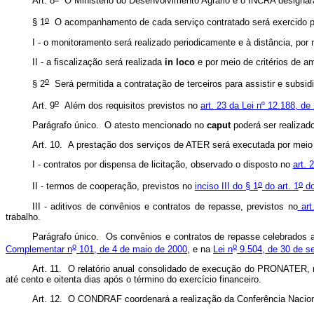
Art. 8
O Ministério do Desenvolvimento Agrário e o INCRA designar
o
§ 1
O acompanhamento de cada serviço contratado será exercido por
I - o monitoramento será realizado periodicamente e à distância, por 
II - a fiscalização será realizada
in loco
e por meio de critérios de 
o
§ 2
Será permitida a contratação de terceiros para assistir e subsid
o
Art. 9
Além dos requisitos previstos no
art. 23 da Lei nº 12.188, de
Parágrafo único. O atesto mencionado no
caput
poderá ser realizad
Art. 10. A prestação dos serviços de ATER será executada por meio
I - contratos por dispensa de licitação, observado o disposto no
art. 
o
o
II - termos de cooperação, previstos no
inciso III do § 1
do art. 1
do
III - aditivos de convênios e contratos de repasse, previstos no
art
trabalho.
Parágrafo único. Os convênios e contratos de repasse celebrados a
o
o
Complementar n
101, de 4 de maio de 2000
, e na
Lei n
9.504, de 30 de s
Art. 11. O relatório anual consolidado de execução do PRONATER,
até cento e oitenta dias após o término do exercício financeiro.
Art. 12. O CONDRAF coordenará a realização da Conferência Nacional