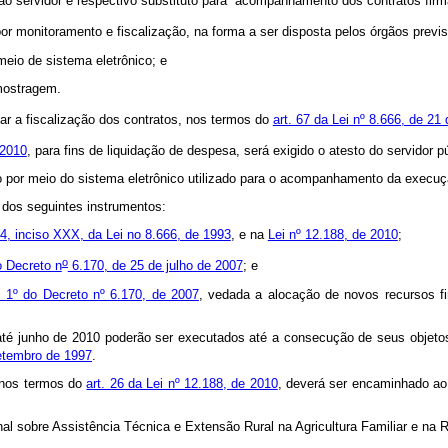
ão servidor e respectivo substituto para acompanhamento dos contratos fi
 monitoramento e fiscalização, na forma a ser disposta pelos órgãos previ
meio de sistema eletrônico; e
amostragem.
iar a fiscalização dos contratos, nos termos do
art. 67 da Lei nº 8.666, de 21
 2010
, para fins de liquidação de despesa, será exigido o atesto do servidor púb
o por meio do sistema eletrônico utilizado para o acompanhamento da execu
 dos seguintes instrumentos:
24, inciso XXX, da Lei no 8.666, de 1993
, e na
Lei nº 12.188, de 2010
;
o
 Decreto n
6.170, de 25 de julho de 2007
; e
. 1º do Decreto nº 6.170, de 2007
, vedada a alocação de novos recursos f
té junho de 2010 poderão ser executados até a consecução de seus objetos,
etembro de 1997
.
 nos termos do
art. 26 da Lei nº 12.188, de 2010
, deverá ser encaminhado a
 sobre Assistência Técnica e Extensão Rural na Agricultura Familiar e na R