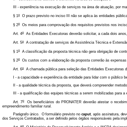
III - experiência na execução de serviços na área de atuação, por m
o
§ 1
O prazo previsto no inciso III não se aplica às entidades públic
o
§ 2
Os meios para comprovação dos requisitos previstos nos incis
o
Art. 4
As Entidades Executoras deverão solicitar, a cada dois anos,
o
Art. 5
A contratação de serviços de Assistência Técnica e Extensão
o
§ 1
A classificação da proposta técnica não gera obrigação de contr
o
§ 2
Os custos com a elaboração da proposta correrão às expensas d
o
Art. 6
A chamada pública para seleção das Entidades Executoras d
I - a capacidade e experiência da entidade para lidar com o público 
II - a qualidade técnica da proposta, que deverá compreender metodol
III - a qualificação das equipes técnicas a serem mobilizadas para
o
Art. 7
Os beneficiários do PRONATER deverão atestar o recebimento
empreendimento familiar rural.
Parágrafo único. O formulário previsto no
caput
, após assinatura, dev
dos Serviços Contratados, a ser definido pelos órgãos responsáveis pela
o