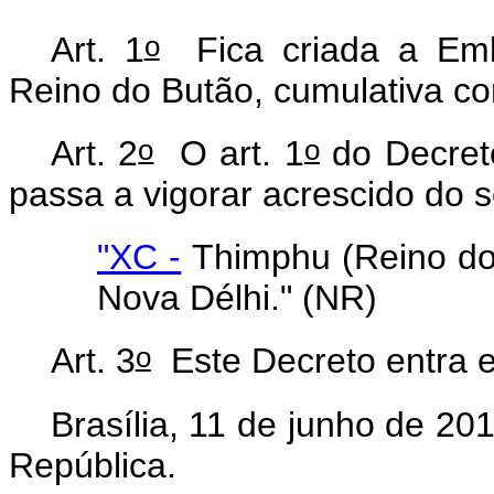
o
Art. 1
Fica criada a Emb
Reino do Butão, cumulativa c
o
o
Art. 2
O art. 1
do Decret
passa a vigorar acrescido do s
"XC -
Thimphu (Reino do
Nova Délhi." (NR)
o
Art. 3
Este Decreto entra e
Brasília, 11 de junho de 20
República.