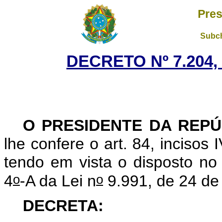
Pres
Subch
DECRETO Nº 7.204,
O PRESIDENTE DA REPÚ
lhe confere o art. 84, incisos 
tendo em vista o disposto no 
o
o
4
-A da Lei n
9.991, de 24 de 
DECRETA: