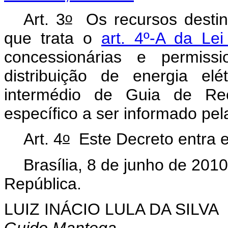
o
Art. 3
Os recursos destin
que trata o
art. 4º-A da Le
concessionárias e permissi
distribuição de energia elé
intermédio de Guia de Re
específico a ser informado p
o
Art. 4
Este Decreto entra e
Brasília, 8 de junho de 2010
República.
LUIZ INÁCIO LULA DA SILVA
Guido Mantega