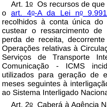
o
Art. 1
Os recursos de que 
o
o
o
art. 4
-A da Lei n
9.991
recolhidos à conta única do 
custear o ressarcimento de
perda de receita, decorrent
Operações relativas à Circul
Serviços de Transporte Int
Comunicação - ICMS incide
utilizados para geração de e
meses seguintes à interligaçã
ao Sistema Interligado Naciona
o
Art. 2
Caberá à Agência Nac