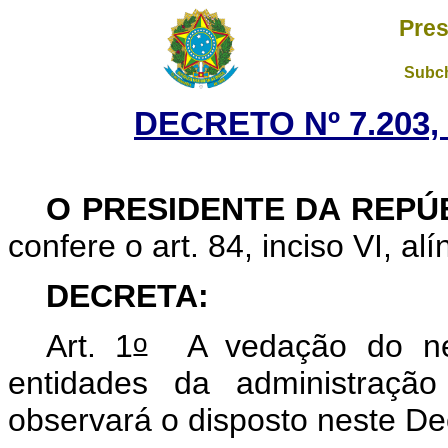
Pres
Subch
DECRETO Nº 7.203,
O
PRESIDENTE DA REPÚ
confere o art. 84, inciso VI, al
DECRETA:
o
Art. 1
A vedação do nep
entidades da administração 
observará o disposto neste De