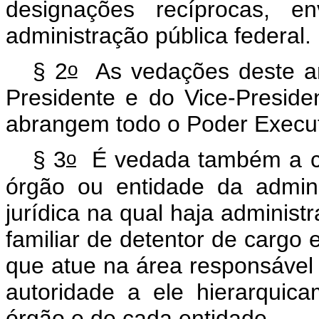
designações recíprocas, e
administração pública federal.
o
§ 2
As vedações deste art
Presidente e do Vice-Preside
abrangem todo o Poder Execut
o
§ 3
É vedada também a cont
órgão ou entidade da admini
jurídica na qual haja administ
familiar de detentor de cargo
que atue na área responsável
autoridade a ele hierarquic
órgão e de cada entidade.