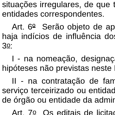
situações irregulares, de qu
entidades correspondentes.
Art. 6
º
Serão objeto de ap
haja indícios de
influência
dos
o
3
:
I - na nomeação, designaç
hipóteses não previstas neste
II - na contratação de fa
serviço terceirizado ou entid
de órgão ou entidade da admini
o
Art. 7
Os editais de licit