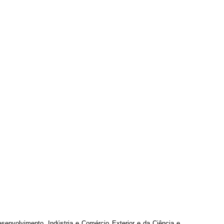
senvolvimento, Indústria e Comércio Exterior e da Ciência e