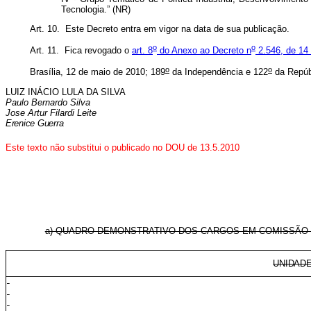
Tecnologia.” (NR)
Art. 10. Este Decreto entra em vigor na data de sua publicação.
o
o
Art. 11. Fica revogado o
art. 8
do Anexo ao Decreto n
2.546, de 14 
o
o
Brasília, 12 de maio de 2010; 189
da Independência e 122
da Repúb
LUIZ INÁCIO LULA DA SILVA
Paulo Bernardo Silva
Jose Artur Filardi Leite
Erenice Guerra
Este texto não substitui o publicado no DOU de 13.5.2010
a) QUADRO DEMONSTRATIVO DOS CARGOS EM COMISSÃO 
UNIDAD