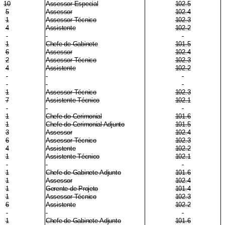
10
Assessor Especial
102.5
5
Assessor
102.4
1
Assessor Técnico
102.3
4
Assistente
102.2
1
Chefe de Gabinete
101.5
6
Assessor
102.4
2
Assessor Técnico
102.3
4
Assistente
102.2
1
Assessor Técnico
102.3
7
Assistente Técnico
102.1
1
Chefe do Cerimonial
101.6
1
Chefe do Cerimonial Adjunto
101.5
3
Assessor
102.4
6
Assessor Técnico
102.3
4
Assistente
102.2
1
Assistente Técnico
102.1
1
Chefe de Gabinete-Adjunto
101.6
1
Assessor
102.4
1
Gerente de Projeto
101.4
1
Assessor Técnico
102.3
6
Assistente
102.2
1
Chefe de Gabinete-Adjunto
101.6