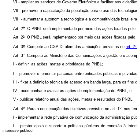
VI - ampliar os serviços de Governo Eletrônico e facilitar aos cidadã
VII - promover a capacitação da população para o uso das tecnologia
VIII - aumentar a autonomia tecnológica e a competitividade brasilei
o
Art. 2
O PNBL será implementado por meio das ações fixadas pelo Co
Art. 2
º
O PNBL será implementado por meio das ações fixadas
o
Art. 3
Compete ao CGPID, além das atribuições previstas no
art. 2
Art. 3
º
Compete ao Ministério das Comunicações a gestão e 
I - definir as ações, metas e prioridades do PNBL;
II - promover e fomentar parcerias entre entidades públicas e privadas
III - fixar a definição técnica de acesso em banda larga, para os fins
IV - acompanhar e avaliar as ações de implementação do PNBL; e
V - publicar relatório anual das ações, metas e resultados do PNBL.
o
o
Art. 4
Para a consecução dos objetivos previstos no art. 1
, nos te
I - implementar a rede privativa de comunicação da administração públ
II - prestar apoio e suporte a políticas públicas de conexão à Inte
interesse público;