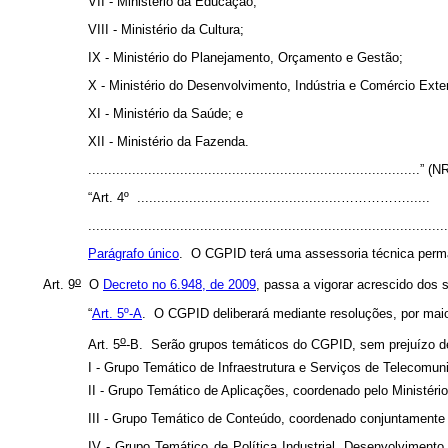
VII - Ministério da Educação;
VIII - Ministério da Cultura;
IX - Ministério do Planejamento, Orçamento e Gestão;
X - Ministério do Desenvolvimento, Indústria e Comércio Exter
XI - Ministério da Saúde; e
XII - Ministério da Fazenda.
...................................................................................” (
“
Art. 4º
...................................................……………......
.........................................................................................
Parágrafo único
. O CGPID terá uma assessoria técnica perma
o
Art. 9
O
Decreto no 6.948, de 2009
, passa a vigorar acrescido dos 
“
Art. 5º-A
.
O CGPID deliberará mediante resoluções, por maio
o
Art. 5
-B.
Serão grupos temáticos do CGPID, sem prejuízo de
I - Grupo Temático de Infraestrutura e Serviços de Telecomu
II - Grupo Temático de Aplicações, coordenado pelo Ministér
III - Grupo Temático de Conteúdo, coordenado conjuntamente 
IV - Grupo Temático de Política Industrial, Desenvolviment