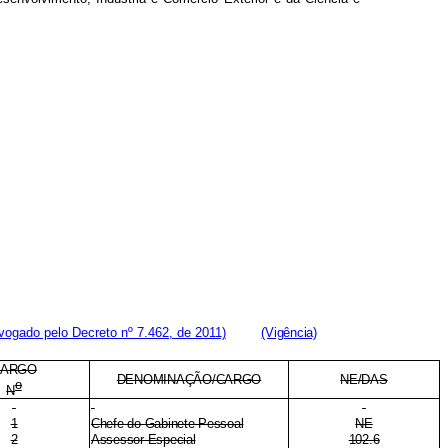
vogado pelo Decreto nº 7.462, de 2011)
(Vigência)
CARGO
DENOMINAÇÃO/CARGO
NE/DAS
o
N
1
Chefe do Gabinete Pessoal
NE
2
Assessor Especial
102.6