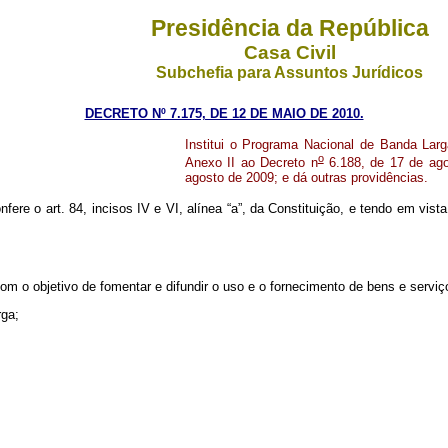
Presidência da República
Casa Civil
Subchefia para Assuntos Jurídicos
DECRETO Nº 7.175, DE 12 DE MAIO DE 2010.
Institui o Programa Nacional de Banda Lar
o
Anexo II ao Decreto n
6.188, de 17 de agos
agosto de 2009; e dá outras providências.
nfere o art. 84, incisos IV e VI, alínea “a”, da Constituição, e tendo em vista
m o objetivo de fomentar e difundir o uso e o fornecimento de bens e servi
rga;