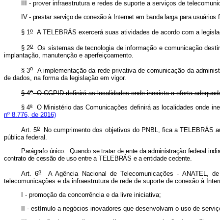
III - prover infraestrutura e redes de suporte a serviços de telecomu
IV - prestar serviço de conexão à Internet em banda larga para usuários
o
§ 1
A TELEBRÁS exercerá suas atividades de acordo com a legislaçã
o
§ 2
Os sistemas de tecnologia de informação e comunicação destina
implantação, manutenção e aperfeiçoamento.
o
§ 3
A implementação da rede privativa de comunicação da administra
de dados, na forma da legislação em vigor.
o
§ 4
O CGPID definirá as localidades onde inexista a oferta adequada
§ 4
º
O Ministério das Comunicações definirá as localidades onde inex
nº 8.776, de 2016)
o
Art. 5
No cumprimento dos objetivos do PNBL, fica a TELEBRÁS autori
pública federal.
Parágrafo único. Quando se tratar de ente da administração federal indi
contrato de cessão de uso entre a TELEBRÁS e a entidade cedente.
o
Art. 6
A Agência Nacional de Telecomunicações - ANATEL, de 
telecomunicações e da infraestrutura de rede de suporte de conexão à Intern
I - promoção da concorrência e da livre iniciativa;
II - estímulo a negócios inovadores que desenvolvam o uso de servi