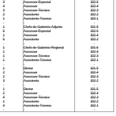
3
Assessor Especial
102.5
4
Assessor
102.4
3
Assessor Técnico
102.3
2
Assistente
102.2
1
Assistente Técnico
102.1
1
Chefe de Gabinete-Adjunto
101.6
6
Assessor Especial
102.5
1
Assessor
102.4
5
Assistente
102.2
1
Chefe de Gabinete Regional
101.6
1
Assessor
102.4
1
Assessor Técnico
102.3
1
Assistente Técnico
102.1
1
Diretor
101.5
2
Assessor
102.4
2
Assessor Técnico
102.3
3
Assistente
102.2
1
Diretor
101.5
2
Assessor
102.4
4
Assessor Técnico
102.3
1
Assistente
102.2
4
Assistente Técnico
102.1