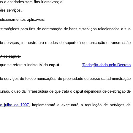
os e entidades sem fins lucrativos; e
les serviços.
ndicionamentos aplicáveis.
tratégicos para fins de contratação de bens e serviços relacionados a sua
de serviços, infraestrutura e redes de suporte à comunicação e transmissão
IV do
caput
.
que se refere o inciso IV do
caput
.
(Redação dada pelo Decreto
 de serviços de telecomunicações de propriedade ou posse da administração
nião, o uso da infraestrutura de que trata o
caput
dependerá de celebração de
e julho de 1997
, implementará e executará a regulação de serviços de