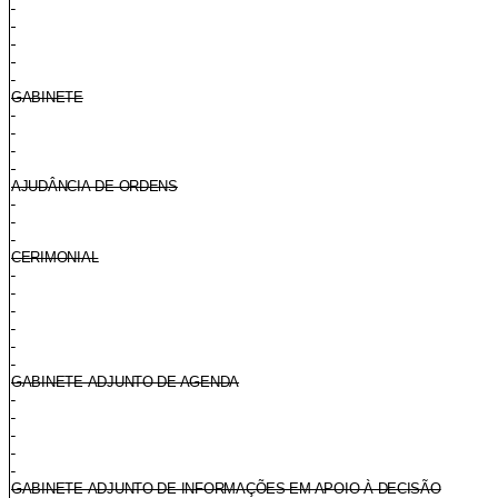
GABINETE
AJUDÂNCIA-DE-ORDENS
CERIMONIAL
GABINETE-ADJUNTO DE AGENDA
GABINETE-ADJUNTO DE INFORMAÇÕES EM APOIO À DECISÃO