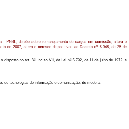
ga - PNBL; dispõe sobre remanejamento de cargos em comissão; altera o
o
to de 2007; altera e acresce dispositivos ao Decreto n
6.948, de 25 de
o
o
 o disposto no art. 3
, inciso VII, da Lei n
5.792, de 11 de julho de 1972, e
ços de tecnologias de informação e comunicação, de modo a: