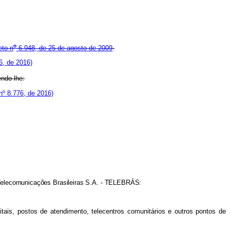
o
eto n
6.948, de 25 de agosto de 2009
.
6, de 2016)
ndo-lhe:
nº 8.776, de 2016)
 Telecomunicações Brasileiras S.A. - TELEBRÁS:
itais, postos de atendimento, telecentros comunitários e outros pontos de