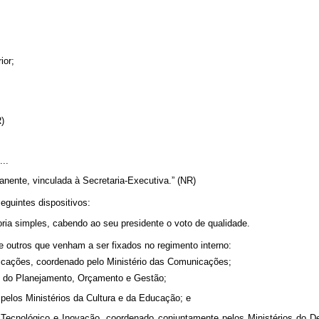
ior;
NR)
....
nente, vinculada à Secretaria-Executiva.” (NR)
seguintes dispositivos:
ria simples, cabendo ao seu presidente o voto de qualidade.
 outros que venham a ser fixados no regimento interno:
nicações, coordenado pelo Ministério das Comunicações;
io do Planejamento, Orçamento e Gestão;
pelos Ministérios da Cultura e da Educação; e
o Tecnológico e Inovação, coordenado conjuntamente pelos Ministérios do De