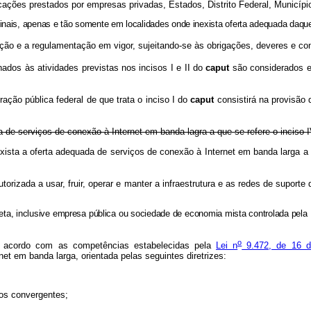
nicações prestados por empresas privadas, Estados, Distrito Federal, Municípi
 finais, apenas e tão somente em localidades onde inexista oferta adequada daque
o e a regulamentação em vigor, sujeitando-se às obrigações, deveres e co
dos às atividades previstas nos incisos I e II do
caput
são considerados es
ção pública federal de que trata o inciso I do
caput
consistirá na provisão 
 de serviços de conexão à Internet em banda lagra a que se refere o inciso 
ista a oferta adequada de serviços de conexão à Internet em banda larga a 
zada a usar, fruir, operar e manter a infraestrutura e as redes de suporte
reta, inclusive empresa pública ou sociedade de economia mista controlada pela U
o
acordo com as competências estabelecidas pela
Lei n
9.472, de 16 d
et em banda larga, orientada pelas seguintes diretrizes:
ços convergentes;