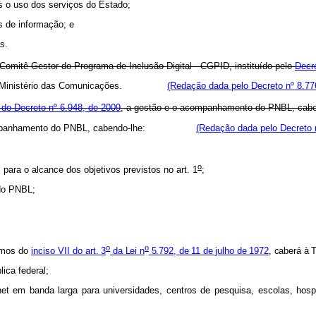
os o uso dos serviços do Estado;
s de informação; e
ras.
mitê Gestor do Programa de Inclusão Digital - CGPID, instituído pelo
Decr
 pelo Ministério das Comunicações.
(Redação dada pelo Decreto nº 8.77
º do Decreto nº 6.948, de 2009
, a gestão e o acompanhamento do PNBL, cabe
o acompanhamento do PNBL, cabendo-lhe:
(Redação dada pelo Decreto 
o
 para o alcance dos objetivos previstos no art. 1
;
 do PNBL;
o
o
rmos do
inciso VII do
art. 3
da Lei n
5.792, de 11 de julho de 1972
, caberá à
ica federal;
rnet em banda larga para universidades, centros de pesquisa, escolas, hosp