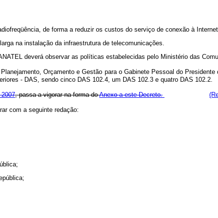
 radiofreqüência, de forma a reduzir os custos do serviço de conexão à Interne
larga na instalação da infraestrutura de telecomunicações.
 ANATEL deverá observar as políticas estabelecidas pelo Ministério das Co
do Planejamento, Orçamento e Gestão
para o Gabinete Pessoal do Presidente 
riores - DAS
, sendo cinco DAS 102.4, um DAS 102.3 e quatro DAS 102.2
.
 2007
, passa a vigorar na forma do
Anexo a este Decreto.
(R
rar com a seguinte redação:
ública;
epública;