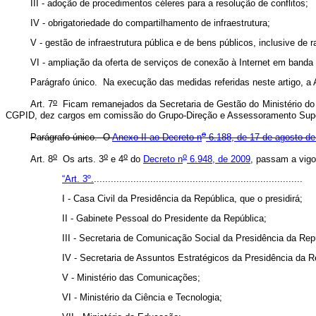
III - adoção de procedimentos céleres para a resolução de conflitos;
IV - obrigatoriedade do compartilhamento de infraestrutura;
V - gestão de infraestrutura pública e de bens públicos, inclusive de
VI - ampliação da oferta de serviços de conexão à Internet em banda 
Parágrafo único. Na execução das medidas referidas neste artigo, a
o
Art. 7
Ficam remanejados
da Secretaria de Gestão do Ministério 
CGPID, dez cargos em comissão do Grupo-Direção e Assessoramento Supe
o
Parágrafo único. O
Anexo II ao Decreto n
6.188, de 17 de agosto de
o
o
o
o
Art. 8
Os arts. 3
e 4
do
Decreto n
6.948, de 2009
, passam a vigo
“Art. 3º.
..........................................................................
I -
Casa Civil da Presidência da República, que o presidirá;
II - Gabinete Pessoal do Presidente da República;
III - Secretaria de Comunicação Social da Presidência da Rep
IV - Secretaria de Assuntos Estratégicos da Presidência da R
V - Ministério das Comunicações;
VI - Ministério da Ciência e Tecnologia;