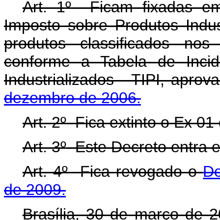
Art. 1
º
Ficam fixadas em 
Imposto sobre Produtos Indust
produtos classificados nos
conforme a Tabela de Incid
Industrializados - TIPI, apro
dezembro de 2006.
Art. 2
º
Fica extinto o Ex 01 
Art. 3
º
Este Decreto entra e
Art. 4
º
Fica revogado o
De
de 2009.
Brasília, 30 de março de 